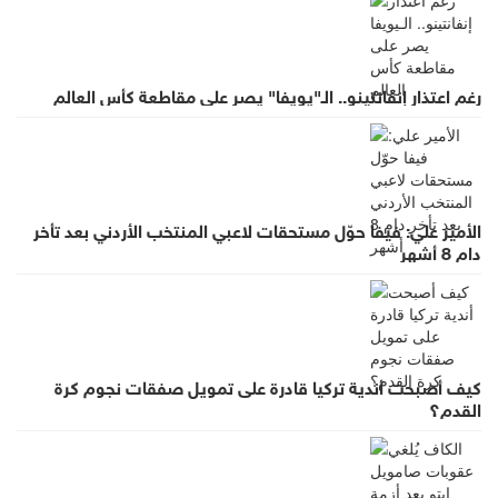
رغم اعتذار إنفانتينو.. الـ"يويفا" يصر على مقاطعة كأس العالم
الأمير علي: فيفا حوّل مستحقات لاعبي المنتخب الأردني بعد تأخر
دام 8 أشهر
كيف أصبحت أندية تركيا قادرة على تمويل صفقات نجوم كرة
القدم؟