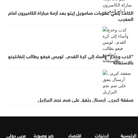
الكاف يُلغي عقوبات صامويل إيتو بعد أزمة مباراة الكاميرون أمام
المغرب
"كذب وخدع" وأساء إلى كرة القدم.. لويس فيغو يطالب إنفانتينو
بالاستقالة
صفقة كبرى.. آرسنال يتفق على ضم نجم البرازيل
الرئيسية
أردنيات
اقتصاد
خبر وصورة
عربي دولي