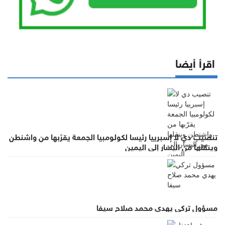
اقرأ أيضا
تنصيب دي لا إسبرييا رئيسا لكولومبيا الجمعة يقرّبها من واشنطن
وينقلها من اليسار إلى اليمين
مسؤول تركي يهدي محمد صلاح سيفا