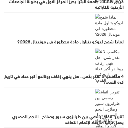
فريق طالبات جامعة البترا يحرز المركز الأول في بطولة الجامعات
الأردنية للكاراتيه
لماذا سُمح لدوكو بتناول مادة محظورة في مونديال 2026؟
4 مكاسب لا تقدر بثمن.. هل ينهي زفاف رونالدو أكبر عداء في تاريخ
كرة القدم؟
تقرير: اتفاق رسمي بين طرابزون سبور وصلاح.. النجم المصري
يصل تركيا الأربعاء لإتمام التعاقد