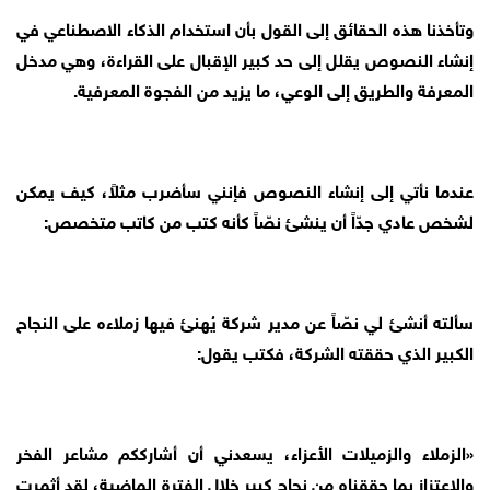
وتأخذنا هذه الحقائق إلى القول بأن استخدام الذكاء الاصطناعي في
إنشاء النصوص يقلل إلى حد كبير الإقبال على القراءة، وهي مدخل
المعرفة والطريق إلى الوعي، ما يزيد من الفجوة المعرفية.
عندما نأتي إلى إنشاء النصوص فإنني سأضرب مثلاً، كيف يمكن
لشخص عادي جدّاً أن ينشئ نصّاً كأنه كتب من كاتب متخصص:
سألته أنشئ لي نصّاً عن مدير شركة يُهنئ فيها زملاءه على النجاح
الكبير الذي حققته الشركة، فكتب يقول:
«الزملاء والزميلات الأعزاء، يسعدني أن أشارككم مشاعر الفخر
والاعتزاز بما حققناه من نجاح كبير خلال الفترة الماضية، لقد أثمرت