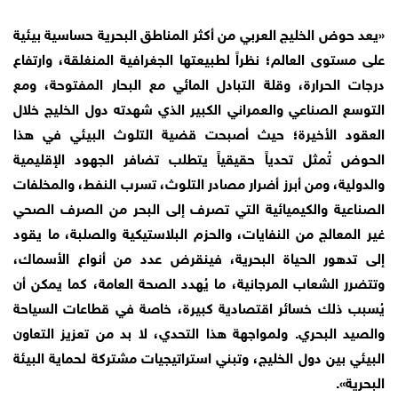
«يعد حوض الخليج العربي من أكثر المناطق البحرية حساسية بيئية
على مستوى العالم؛ نظراً لطبيعتها الجغرافية المنغلقة، وارتفاع
درجات الحرارة، وقلة التبادل المائي مع البحار المفتوحة، ومع
التوسع الصناعي والعمراني الكبير الذي شهدته دول الخليج خلال
العقود الأخيرة؛ حيث أصبحت قضية التلوث البيئي في هذا
الحوض تُمثل تحدياً حقيقياً يتطلب تضافر الجهود الإقليمية
والدولية، ومن أبرز أضرار مصادر التلوث، تسرب النفط، والمخلفات
الصناعية والكيميائية التي تصرف إلى البحر من الصرف الصحي
غير المعالج من النفايات، والحزم البلاستيكية والصلبة، ما يقود
إلى تدهور الحياة البحرية، فينقرض عدد من أنواع الأسماك،
وتتضرر الشعاب المرجانية، ما يُهدد الصحة العامة، كما يمكن أن
يُسبب ذلك خسائر اقتصادية كبيرة، خاصة في قطاعات السياحة
والصيد البحري. ولمواجهة هذا التحدي، لا بد من تعزيز التعاون
البيئي بين دول الخليج، وتبني استراتيجيات مشتركة لحماية البيئة
البحرية».