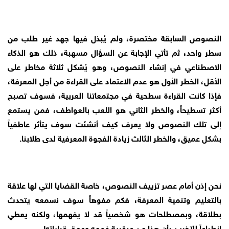
النصوص السابقة مختصرة، ولم يُبذل فيها جهد غير طلب من
سطر واحد، ثم تأتي الإجابة عن السؤال مسهبة، ذلك هو الذكاء
الاصطناعي في إنشاء النصوص، وهو يُشكل ثلاثة مخاطر على
الأقل، الخطر الأول هو عدم الاعتماد على القراءة من أجل المعرفة،
فإذا كانت القراءة سطحية في مجتمعاتنا العربية، فسوف تصبح
أكثر تسطيحاً، والخطر الثاني هو اللعب بالعواطف، فمن يستمع
إلى تلك النصوص ولا يعرف كيف أنشئت سوف يتأثر عاطفياً
بشكل عميق، والخطر الثالث زيادة الفجوة المعرفية لدى طلابنا.
نحن إذن أمام عصر تزييف النصوص، خاصة القضايا التي لها علاقة
بالتعليم وتنمية المعرفة، فكم مفوهاً سوف نسمعه يتحدث
بطلاقة، وبمصطلحات هو شخصياً قد لا يفهمها، ولكنه يعطي
انطباعاً للآخرين بأن هذا من عبقرية فهمه وعمق قراءاته!