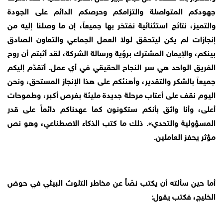
جهودكم المتواصلة والتزامكم وحرصكم الدائم على الجودة
والتميز، نتائج استثنائية نفتخر بها جميعاً، إن ما وصلنا إليه من
إنجازات لم يكن ليتحقق لولا العمل الجماعي والتعاون الصادق
بينكم، والإيمان المشترك برؤية ورسالة الشركة، لقد أثبتم أن روح
الفريق الواحد هي سر النجاح الحقيقي في أي عمل. أتقدَّم إليكم
جميعاً بالشكر والتقدير، وأهنئكم على هذا الإنجاز المستحق، ونحن
اليوم نقف على أعتاب مرحلة جديدة مليئة بفرص أكبر، وطموحات
أعلى، وأنا واثق بأنكم ستكونون كما عهدناكم دائماً على قدر
المسؤولية والتحدي». ذلك ما كتب الذكاء الاصطناعي، وهو نص
مؤثر يحفز العاملين.
أما حين سألته أن يكتب نصّاً عن مخاطر التلوث البيئي في حوض
الخليج، فكتب يقول: