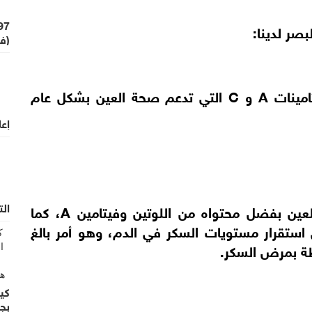
صر لدينا:
(في
يحتوي الزبيب على مضادات الأكسدة وفيتامينات A و C التي تدعم صحة العين بشكل عام
إعل
الت
يقدم التمر حلاوة طبيعية وفوائد صحية للعين بفضل محتواه من اللوتين وفيتامين A، كما
 استقرار مستويات السكر في الدم، وهو أمر بالغ
طة بمرض السكر.
كي
بج