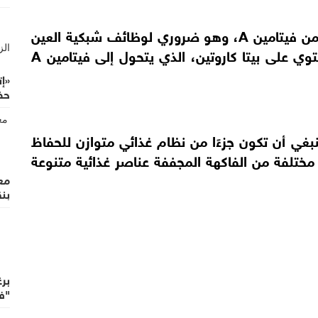
يتميز المشمش المجفف بأنه غنى بمحتواه من فيتامين A، وهو ضروري لوظائف شبكية العين
السليمة والوقاية من العمى الليلي، كما يحتوي على بيتا كاروتين، الذي يتحول إلى فيتامين A
«إ
حضو
نبغي أن تكون جزءًا من نظام غذائي متوازن للحفاظ
ختلفة من الفاكهة المجففة عناصر غذائية متنوعة
معر
بنق
برغ
"ف