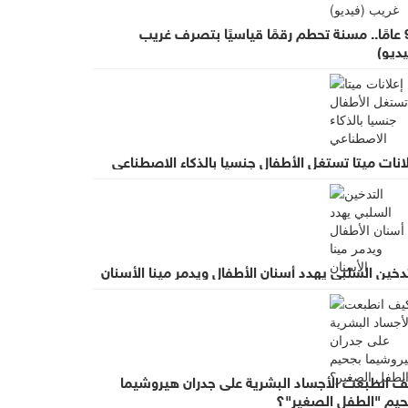
97 عامًا.. مسنة تحطم رقمًا قياسيًا بتصرف غريب
ديو)
انات ميتا تستغل الأطفال جنسيا بالذكاء الاصطناعي
دخين السلبي يهدد أسنان الأطفال ويدمر مينا الأسنان
ف انطبعت الأجساد البشرية على جدران هيروشيما
حيم "الطفل الصغير"؟