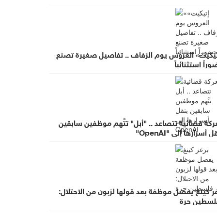
تيكيت» العروس يوم الزفاف .. تفاصيل صغيرة تصنع
راً استثنائياً
كة قضائية تتصاعد .. "أبل" تتَّهم موظفين سابقين
ل أسرارها إلى "OpenAI"
ر كينغ يفصل موظفة بعد قولها لزبون من الاحتلال:
لسطين حرة