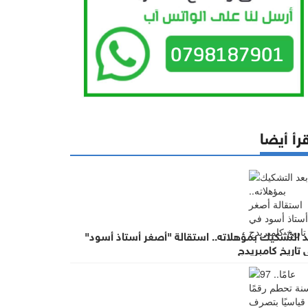
رأ أيضا
د التشكيك بمؤهلاته.. استقالة "أصغر أستاذ أسود"
تاريخ كامبريدج