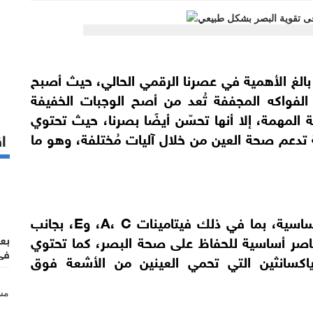
ا بالغ الأهمية في عصرنا الرقمي الحالي، حيث أصبح
الفواكه المجففة تُعد من أصح الوجبات الخفيفة
ة المهمة، إلا أنها تحسّن أيضًا بصرنا، حيث تحتوي
 تدعم صحة العين من خلال آليات مُختلفة، وهو ما
اق
توفر هذه الفواكه المجففة عناصر غذائية أساسية، بما في ذلك فيتامينات A، C، وE، بجانب
3 الدهنية، وهي عناصر أساسية للحفاظ على صحة البصر، كما تحتوي
بع
في 
ياكسانثين التي تحمي العينين من الأشعة فوق