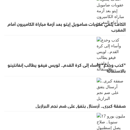
الكاف يُلغي عقوبات صامويل إيتو بعد أزمة مباراة الكاميرون أمام
المغرب
"كذب وخدع" وأساء إلى كرة القدم.. لويس فيغو يطالب إنفانتينو
بالاستقالة
صفقة كبرى.. آرسنال يتفق على ضم نجم البرازيل