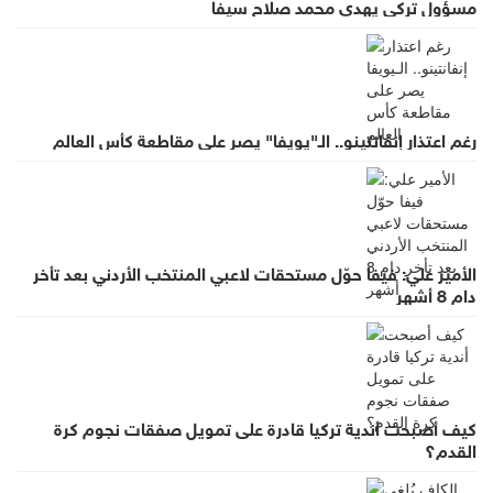
مسؤول تركي يهدي محمد صلاح سيفا
رغم اعتذار إنفانتينو.. الـ"يويفا" يصر على مقاطعة كأس العالم
الأمير علي: فيفا حوّل مستحقات لاعبي المنتخب الأردني بعد تأخر
دام 8 أشهر
كيف أصبحت أندية تركيا قادرة على تمويل صفقات نجوم كرة
القدم؟