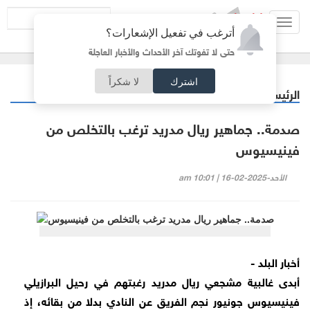
Toggl
أترغب في تفعيل الإشعارات؟
navig
حتى لا تفوتك آخر الأحداث والأخبار العاجلة
اشترك
لا شكراً
الرئيسية
رياضة
/
صدمة.. جماهير ريال مدريد ترغب بالتخلص من
فينيسيوس
الأحد-2025-02-16 | 10:01 am
أخبار البلد -
أبدى غالبية مشجعي ريال مدريد رغبتهم في رحيل البرازيلي
فينيسيوس جونيور نجم الفريق عن النادي بدلا من بقائه، إذ