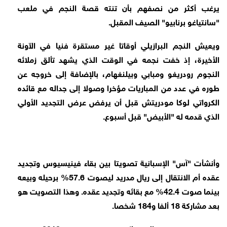
يرغب أكثر من نصفهم بأن تنته قصة النجم في ملعب
"سانتياغو برنابيو" الصيف المقبل.
ويعيش النجم البرازيلي أوقاتا غير مستقرة فنيا في الآونة
الأخيرة، إذ خفت نجمه في الوقت الذي يشهد تألق زملائه
النجوم رودريغو ومبابي وبيلنغهام، بالإضافة إلى خروجه عن
طوره في عدد من المباريات مؤخرا وصولا إلى جداله مع قائده
الكرواتي لوكا مودريتش قبل أن يرفض عرض التجديد الأولي
الذي قدمه له "الأبيض" قبل أسبوع.
وأنشأت "آس" الإسبانية تصويتا بين بقاء فينيسيوس وتجديد
عقده أم الانتقال إلى ريال مدريد ليصوت 57.6% برحيله وبيعه
بينما صوت 42.4% مع بقائه وتجديد عقده. وهذا التصويت هو
بعد مشاركة 18 ألفا و184 شخصا.