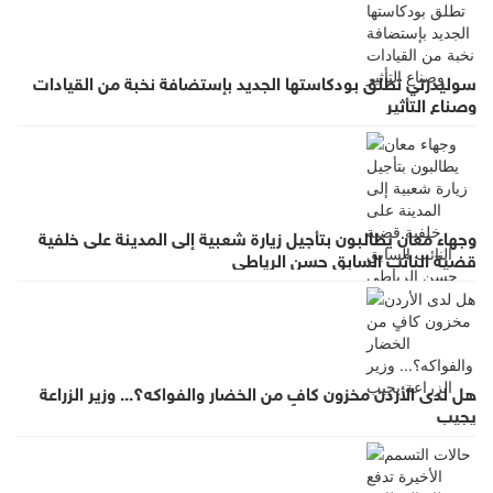
سوليدرتي تطلق بودكاستها الجديد بإستضافة نخبة من القيادات
وصناع التأثير
وجهاء معان يطالبون بتأجيل زيارة شعبية إلى المدينة على خلفية
قضية النائب السابق حسن الرياطي
هل لدى الأردن مخزون كافٍ من الخضار والفواكه؟... وزير الزراعة
يجيب