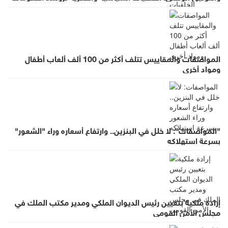
في عهد الملك الحسين بن طلال (١٩٥٣- ١٩٩٩)"
المواصفات والمقاييس تتلف أكثر من 100 ألف ألعاب أطفال
ومواد أخرى
"المواصفات": لا خلل في البنزين.. وارتفاع أسعاره وراء "الشعور"
بسرعة استهلاكه
إرادة ملكية بتعيين رئيس الديوان الملكي ومدير مكتب الملك في
مجلس الأمن القومي