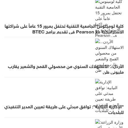
كلية لومينوس الجامعية التقنية تحتفل بمرور 15 عاماً على شراكتها
الاستراتيجية مع Pearson في تقديم برامج BTEC
الأردن... الاستهلاك السنوي من محصولي القمح والشعير يقارب
مليوني طن
"الإدارية النيابية": توافق مبدئي على طريقة تعيين المدير التنفيذي
للبلديات