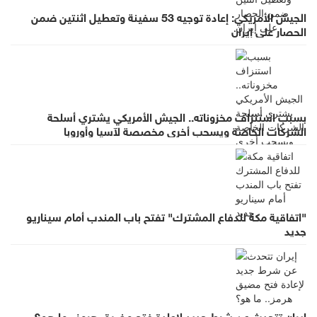
الجيش الأمريكي: إعادة توجيه 53 سفينة وتعطيل اثنتين ضمن
الحصار على إيران
بسبب استنزاف مخزوناته.. الجيش الأمريكي يشتري أسلحة
الشركات الخاصة ويسحب أخرى مخصصة لآسيا وأوروبا
"اتفاقية مكة للدفاع المشترك" تفتح باب المندب أمام سيناريو
جديد
إيران تتحدث عن شرط جديد لإعادة فتح مضيق هرمز.. ما هو؟