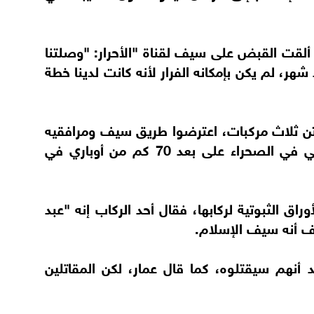
ألقت القبض على سيف لقناة "الأحرار: "وصلتنا
، لم يكن بإمكانه الفرار لأنه كانت لدينا خطة
 من رفاقه، على متن ثلاث مركبات، اعترضوا طريق سيف ومرافقيه
الذين كانوا يستقلون عربتين ذات دفع رباعي في الصحراء على بعد 70 كم من أوباري في
اق الثبوتية لركابها، فقال أحد الركاب إنه "عبد
شف أنه سيف الإسلام.
د أنهم سيقتلوه، كما قال عمار، لكن المقاتلين