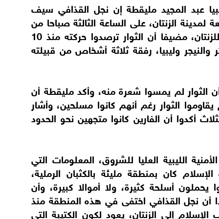
يبيا عبد المجيد مليقطة إن نجل القذافي سيف
عة لمدينة الزنتان، على الساعة الثالثة صباحا من
فجر أمس السبت، بمنطقة أوباري التابعة للزنتان، مضيفا أن الثوار ترصدوا حركته منذ 10
ر والنيجر وليبيا، رفقة ثلاثة أشخاص من قبيلته
 الثوار لم يمسوا شعرة منه، وأكد مليقطة أن
قاوموا الثوار رغم أنهم كانوا مسلحين، وأشار
لاث أكدوا أن الفارين كانوا متجهين نحو الحدود
منية الليبية العليا للشروق، المعلومات التي
سلام كان بمنطقة مليئة بالكثبان الرملية،
ا يحملون أسلحة كثيرة، ولا أموالا كبيرة، وأن
دا أن نجل القذافي اختفى في هذه المنطقة منذ
لإسلام إلى الزنتان، يعود لكون الكتيبة التي