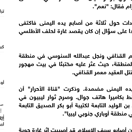
رام فقال: "نعم".
ترا
 حول ثلاثة من أصابع يده اليمنى فاكتفى
وردا على سؤال إن كان يقصد غارة لحلف الأطلسي
كي
 القذافي ونجل عبدالله السنوسي في منطقة
بالمنطقة، حيث عثر عليه مختبئا في بيت مهجور
ل العقيد معمر القذافي.
أو
ه اليمنى مضمدة. وذكرت "قناة الأحرار" أن
ط بكاميرا هاتف جوال. وصرح ثوار ليبيون في
لوليد التابعة لكتيبة أبو بكر الصديق التابعة
 منطقة أوباري جنوبي ليبيا".
إيط
لي
 أصابع سيف الإسلام قد أصيبت إثر غارة جوية