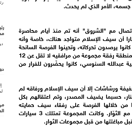
ن جسمه، الأمر الذي لم يحدث.
رئ
تصال مع "الشروق" أنه تم منذ أيام محاصرة
مح
بارا أن سيف الإسلام متواجد هناك، خاصة وأنه
نوا يرصدون تحركاته، وتحينوا الفرصة السانحة
لاعتقاله، حيث تم إيجاده في بيت مهجور بالمنطقة رفقة مجموعة من مرافقيه لا تقل عن 12
ة عبدالله السنوسي، كانوا يحضّرون للفرار من
دو
خفيفة ورشاشات إلا أن سيف الإسلام ورفاقه لم
نار، حسبما يضيف المصدر، وتم اعتقالهم بكل
 من خلالها الفرصة على رفقاء سيف حمايته
من 
ال
باستخدام أي قوّة، أو الدخول في معارك مع الثوّار. وكانت المجموعة تمتلك 3 سيارات
بل مباغتتها من قبل مجموعات الثوار.