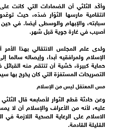
وأكّد الثلثي أن الضمادات التي كانت ع
انتقامية مارسها الثوّار ضدّه، حيث توع
سبابته، والإبهام والوسطى أيضا. في حين 
أصيب في غارة جوية قبل شهر.
ولدى علم المجلس الانتقالي بهذا الأمر
الإسلام ولمرافقيه أبدا، وإيصاله سالما 
حماية كبيرة، خشية أن تنتقم منه القبائل في ا
التصريحات المستفزة التي كان يخرج بها سيف
مس المعتقل ليس من الإسلام
وعن حادثة قطع الثوار لأصابعه قال الثلثي 
عليه، لأنه من الأعراف والإسلام أن لا 
الاسلام على الرعاية الصحية اللازمة في ا
القليلة القادمة.