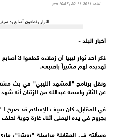
الأحد-2011-11-20 | 10:57 pm
أخبار البلد -
ذكر أحد ثوار
تهديده لهم مشيراً بإصبعه.
ونقل برنامج "المشهد الليبي" في بث مشتر
عن الثائر واسمه عبدالله من الزنتان أنه ش
في المقابل، كان سيف الإسلام قد صرح لـ "
بجروح في يده اليمنى أثناء غارة جوية لحل
وسألته في المقابلة مراسلة "رويترز"، مار