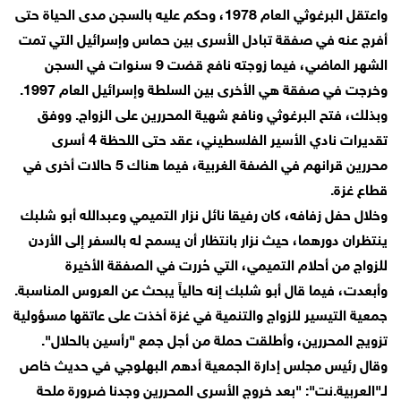
واعتقل البرغوثي العام 1978، وحكم عليه بالسجن مدى الحياة حتى
أفرج عنه في صفقة تبادل الأسرى بين حماس وإسرائيل التي تمت
الشهر الماضي، فيما زوجته نافع قضت 9 سنوات في السجن
وخرجت في صفقة هي الأخرى بين السلطة وإسرائيل العام 1997.
وبذلك، فتح البرغوثي ونافع شهية المحررين على الزواج. ووفق
تقديرات نادي الأسير الفلسطيني، عقد حتى اللحظة 4 أسرى
محررين قرانهم في الضفة الغربية، فيما هناك 5 حالات أخرى في
قطاع غزة.
وخلال حفل زفافه، كان رفيقا نائل نزار التميمي وعبدالله أبو شلبك
ينتظران دورهما، حيث نزار بانتظار أن يسمح له بالسفر إلى الأردن
للزواج من أحلام التميمي، التي حُررت في الصفقة الأخيرة
وأبعدت، فيما قال أبو شلبك إنه حالياً يبحث عن العروس المناسبة.
جمعية التيسير للزواج والتنمية في غزة أخذت على عاتقها مسؤولية
تزويج المحررين، وأطلقت حملة من أجل جمع "رأسين بالحلال".
وقال رئيس مجلس إدارة الجمعية أدهم البهلوجي في حديث خاص
لـ"العربية.نت": "بعد خروج الأسرى المحررين وجدنا ضرورة ملحة