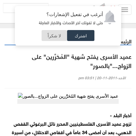
Toggl
أترغب في تفعيل الإشعارات؟
navig
حتى لا تفوتك آخر الأحداث والأخبار العاجلة
اشترك
لا شكراً
الرئيسية
عربي دولي
/
عميد الأسرى يفتح شهية "المُحَرَّرين" على
الزواج..."بالصور"
الأحد-2011-11-20 | 03:51 pm
أخبار البلد -
تزوج عميد الأسرى الفلسطينيين المحرر نائل البرغوثي القفص
الذهبي، بعد أن أمضى 34 عاماً في أقفاص الاحتلال، من أسيرة