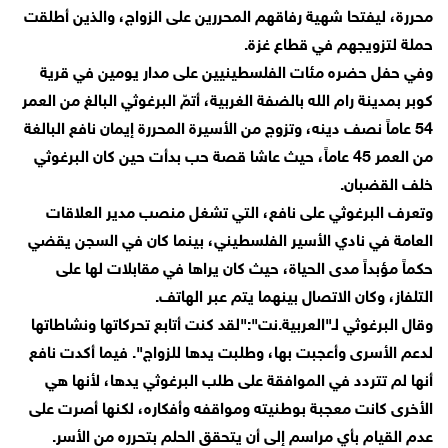
محررة، ليفتحا شهية رفاقهم المحررين على الزواج، والذين أطلقت
حملة لتزويجهم في قطاع غزة.
وفي حفل حضره مئات الفلسطينيين على مدار يومين في قرية
كوبر بمدينة رام الله بالضفة الغربية، أتمّ البرغوثي البالغ من العمر
54 عاماً نصف دينه، وتزوج من الأسيرة المحررة إيمان نافع البالغة
من العمر 45 عاماً، حيث عاشا قصة حب بدأت حين كان البرغوثي
خلف القضبان.
وتعرف البرغوثي على نافع، التي تشغل منصب مدير العلاقات
العامة في نادي الأسير الفلسطيني، بينما كان في السجن يقضي
حكماً مؤبداً مدى الحياة، حيث كان يراها في مقابلات لها على
التلفاز، وكان الاتصال بينهما يتم عبر الهاتف.
وقال البرغوثي لـ"العربية.نت":"لقد كنت أتابع تحركاتها ونشاطاتها
لدعم الأسرى وأعجبت بها، وطلبت يدها للزواج". فيما أكدت نافع
أنها لم تتردد في الموافقة على طلب البرغوثي يدها، لأنها هي
الأخرى كانت معجبة بوطنيته ومواقفه وأفكاره، لكنها أصرت على
عدم القيام بأي مراسم إلى أن يتحقق الحلم بتحرره من الأسر.