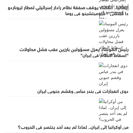
إيطاليا.. القضاء يوقف صفقة نظام رادار إسرائيلي لمطار ليوناردو
دا فينشي - فيوميتشينو في روما
رئيس الموساد يعزل مسؤولين بارزين عقب فشل محاولات
"إسقاط النظام في إيران"
دوي انفجارات في بندر عباس وقشم جنوبي إيران
من أوكرانيا إلى إيران.. لماذا لم يعد أحد ينتصر في الحروب؟