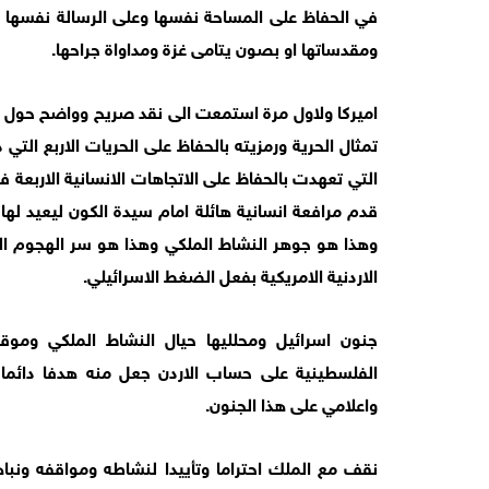
في الحفاظ على المساحة نفسها وعلى الرسالة نفسها د
ومقدساتها او بصون يتامى غزة ومداواة جراحها.
اميركا ولاول مرة استمعت الى نقد صريح وواضح حول ا
تمثال الحرية ورمزيته بالحفاظ على الحريات الاربع الت
التي تعهدت بالحفاظ على الاتجاهات الانسانية الاربعة ف
قدم مرافعة انسانية هائلة امام سيدة الكون ليعيد لها و
وهذا هو جوهر النشاط الملكي وهذا هو سر الهجوم الا
الاردنية الامريكية بفعل الضغط الاسرائيلي.
جنون اسرائيل ومحلليها حيال النشاط الملكي ومو
الفلسطينية على حساب الاردن جعل منه هدفا دائم
واعلامي على هذا الجنون.
نقف مع الملك احتراما وتأييدا لنشاطه ومواقفه ونباهي 