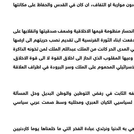
ون مواربة او التفاف، ان كان في القدس والحفاظ على مكانتها
نحسار منظومة قيمها الاخلاقية وضعف صدقيتها وانقلابها على
ي دفعت ابناء الثورة الفرنسية الى تقديم نصب حريتهم الى ارضها
ي المدى الحر كانت من الملك عبدالله, الملك لمن تخونه الذاكرة
عيها المقلوب الذي انحاز الى اخلاق القوة لا الى قوة الاخلاق,
سرائيلي المحموم على الملك وسر البرودة في اطراف العلاقة
قفه الثابت في رفض التوطين والوطن البديل وحل المسألة
ا لسياسيي الكيان العبري ومحلليه وسط صمت عربي سياسي
به الدنيا ونرتدي عباءة الفخر التي ما خلعناها يوما كاردنيين