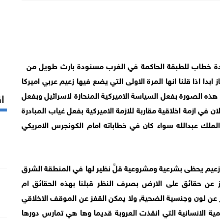
ردة خطاب للطبقة الحاكمة في الغرب مسنودة بارث طويل من
 ابدا اذا قلنا انها المرة الاولى التي يضع فيها زعيم عربي اميركا
 هذه الصورة بفعل السياسة الاميركية المنحازة لاسرائيل وبفعل
اق
ن في ازمة اخلاقية مقاربة للازمة الاميركية بفعل غياب المبادرة
ملك عبدالله سواء كان في خطاباته امام الكونجرس الامريكي
 زعيم يحظى بشرعية ومشروعية قلَّ نظير لها في المنطقة الشرق
 عن حقائق على الارض بصرف النظر قبلنا بهذه الحقائق ام
ر عن لون وجنسية الضحية, ولا يمكن القفز عن الموقف الاخلاقي
ية الانسانية التي انقذت العروبة قديما وها هي تمارس دورها