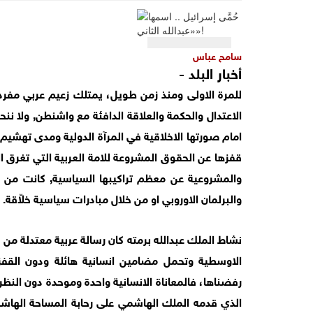
سامح عباس
أخبار البلد -
للمرة الاولى ومنذ زمن طويل، يمتلك زعيم عربي مف
الاعتدال والحكمة والعلاقة الدافئة مع واشنطن, ولا ننحاز
امام صورتها الاخلاقية في المرآة الدولية ومدى تهشيم
قفزها عن الحقوق المشروعة للامة العربية التي تغرق الا
والمشروعية عن معظم تراكيبها السياسية, كانت من ال
والبرلمان الاوروبي او من خلال مبادرات سياسية خلاّقة.
نشاط الملك عبدالله برمته كان رسالة عربية معتدلة من
الاوسطية وتحمل مضامين انسانية هائلة ودون القفز
رفضناها، فالمعاناة الانسانية واحدة وموحدة دون النظ
الذي قدمه الملك الهاشمي على رحابة المساحة الهاشم