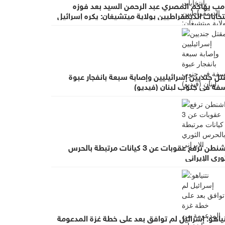
امب يهاجم المصري عبد الرحمن السيد بعد فوزه
تخابات الديمقراطيين بولاية ميتشيغان: يكره إسرائيل
ل جنديين إسرائيليين وإصابة سبعة بانفجار عبوة
سفة في جنوب لبنان (فيديو)
واشنطن ترفع عقوبات عن 3 كيانات مرتبطة بالحرس
وري الإيراني
ياهو: إسرائيل لم توافق بعد على خطة غزة المدعومة