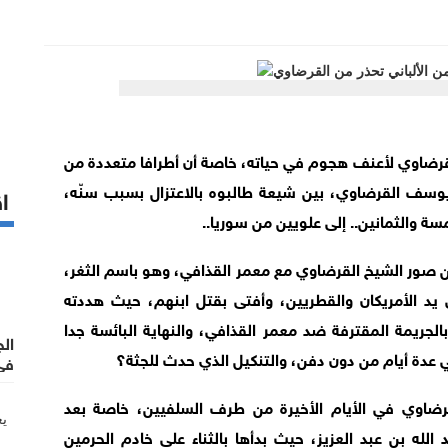
رضاوي لأعنف هجوم في حياته، خاصة أن أطرافا متعددة من
يوسف القرضاوي، بين شيعة طالبوه بالاعتزال بسبب سنّه،
اق
 والثمانين.. إلى علويين من سوريا..
ن صور الشيخ القرضاوي مع معمر القذافي، وهو باسم الثغر،
 يد الأمريكان والقطريين، وأفتى بقتل ابنهم، حيث هددته
جريمة المقترفة ضد معمر القذافي، والنهاية البائسة جدا
ال
في عدة أيام من دون دفن، والتنكيل الذي حدث للجثة؟
في
رضاوي في الأيام الأخيرة من طرف السلفيين، خاصة بعد
لله بن عبد العزيز، حيث بدأها بالثناء على خادم الحرمين