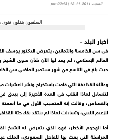
السبت-2011-11-12 | 02:43 pm
أخبار البلد -
في سن الخامسة والثمانين، يتعرض الدكتور يوسف الق
العالم الإسلامي، لم يعد لها الآن شأن سوى الشيخ 
حيث بلغ في التاسع من شهر سبتمبر الماضي سن الخامسة
وعائلة القذاذفة التي قامت باستخراج ونشر العشرات م
لتتساءل لماذا انقلب في المدة الأخيرة إلى بيدق في
بالقصاص، وقالت إنه المتسبب الأول في ما أسمته بال
للزعيم الليبي، وتساءلت لماذا لم ينتقد بقاء جثة القذا
أما الهجوم الأخطر، فهو الذي يتعرض له الشيخ الق
المراسلة التي بعث بها للعاهل السعودي، الملك عبد ا