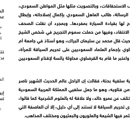
لف الاستحقاقات، وبالتصويت مثلها مثل المواطن السعودي،
ال
 الرسالة، طالب العاهل السعودي بإكمال إصلاحاته، وإبطال
عدن
ح لها بقيادة السيارة بمفردها.. وبمجرد أن نقلت الصحف
الانتقاد، وفيها من حملت سموم التجريح في شخص الشيخ
حيث قال محمد بن سليمان البراك، وهو أستاذ في جامعة أم
وي بإجماع العلماء السعوديين على تحريم السياقة للمرأة،
نت
بن
اعتبر ما قام به القرضاوي محاولة يائسة لإقناع السعوديين
ة سلفية بحتة، فقالت إن الراحل عالم الحديث الشهير ناصر
ومن فتاويه، وهو ما جعل سلفيي المملكة العربية السعودية
إير
ف عن عمرو خالد، ولا علاقة له بالعلوم الشرعية كما قالوا،
تس
تحريم السياقة لا تستند إلى أي دليل، إلا أن العاصفة التي
ر فيها الشيعة والعلويون والبعثيون ومختلف المذاهب.