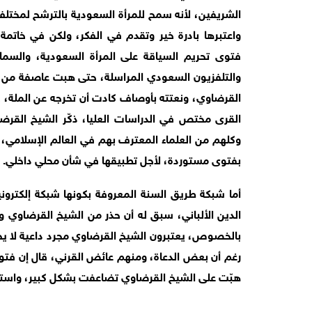
الشريفين، لأنه سمح للمرأة السعودية بالترشح لمخت
واعتبرها بادرة خير وتقدم في الفكر، ولكن في خاتمة
فتوى تحريم السياقة على المرأة السعودية، والسما
والتلفزيون السعودي المراسلة، حتى هبت عاصفة من 
القرضاوي، ونعتته بأوصاف كادت أن تخرجه عن الملة، 
القرى مختص في الدراسات العليا، ذكّر الشيخ القرضا
وكلهم من العلماء المعترف بهم في العالم الإسلامي، و
بفتوى مستوردة، لأجل تطبيقها في شأن محلي داخلي.
أما شبكة طريق السنة المعروفة بكونها شبكة إلكتروني
الدين الألباني، سبق له أن حذر من الشيخ القرضاوي 
بالخصوص، يعتبرون الشيخ القرضاوي مجرد داعية لا يختل
رغم أن بعض الدعاة، ومنهم عائض القرني، قال إن فتوى 
هبّت على الشيخ القرضاوي تضاعفت بشكل كبير، واستثم