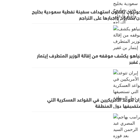
حوثيون يعلنون استهداف سفينة نفطية سعودية بخليج
 بصاروخ وإجبارها على التراجع
نياهو يكشف موقفه من إقالة الوزير المتطرف إيتمار
 غفير
ان تتوعد الأمريكيين في القواعد العسكرية التي
تضيفها دول المنطقة