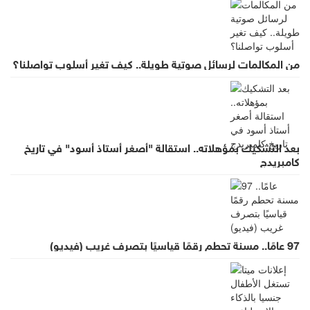
من المكالمات لرسائل صوتية طويلة.. كيف تغير أسلوب تواصلنا؟
بعد التشكيك بمؤهلاته.. استقالة "أصغر أستاذ أسود" في تاريخ
كامبريدج
97 عامًا.. مسنة تحطم رقمًا قياسيًا بتصرف غريب (فيديو)