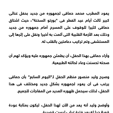
يعود المطرب محمد حماقى لجمهوره من جديد بحفل غنائى
كبير ثالث أيام عيد الفطر فى "بورتو السخنة"، حيث اشتاق
حماقى كثيرا للوقوف على المسرح أمام جمهوره من جديد
وذلك بعد الأزمة القلبية التى ألمت به أخيرا ونقل على إثرها إلى
المستشفى وتم تركيب دعامتين بالقلب له.
وأراد حماقى بهذا الحفل، أن يطمئن جمهوره عليه ويؤكد لهم أن
صحته تحسنت وعاد لحالته الطبيعية.
وصرح وليد منصور منظم الحفل لـ"اليوم السابع" بأن حماقى
يرغب فى أن يعود لجمهوره بشكل جديد ومختلف فى هذا
الحفل، لذلك سيحمل ظهوره العديد من المفاجآت للجميع.
وأوضح وليد أنه يعد من الآن لهذا الحفل، ليكون بمثابة عودة
قوية جدا له بعد فترة غياب ليست قصيرة.