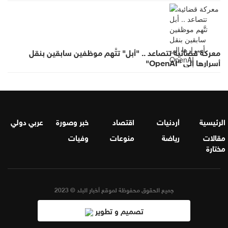
معركة قضائية تتصاعد .. "أبل" تتَّهم موظفين سابقين بنقل
أسرارها إلى "OpenAI"
الرئيسية
أردنيات
اقتصاد
خبر وصورة
عربي دولي
مقالات
رياضة
منوعات
وفيات
مختارة
جميع الحقوق محفوظة لموقع أخبار البلد © 2023
تصميم و تطوير