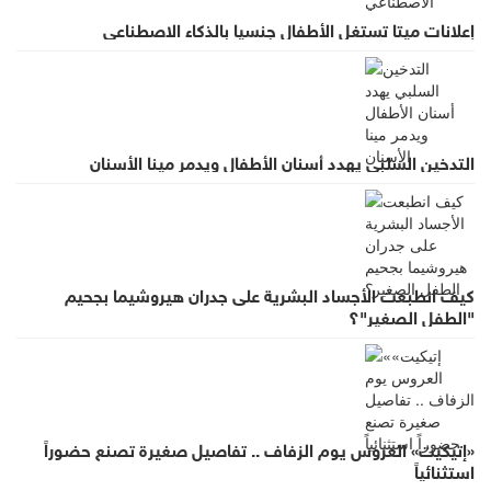
إعلانات ميتا تستغل الأطفال جنسيا بالذكاء الاصطناعي
التدخين السلبي يهدد أسنان الأطفال ويدمر مينا الأسنان
كيف انطبعت الأجساد البشرية على جدران هيروشيما بجحيم
"الطفل الصغير"؟
«إتيكيت» العروس يوم الزفاف .. تفاصيل صغيرة تصنع حضوراً
استثنائياً