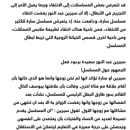
قد تتعرض بعض المسلسلات إلى الانتقاد وربما يصل الأمر إلى
التجريح في الأبطال، إلا أن سيرين عبد النور رفضت انتقاد
مسلسل سارة، ودافعت عنه. إذ يتعرض مسلسل سارة للكثير
من الانتقاد، فمن ناحية هناك انتقاد لطبيعة ملابس الممثلات،
ومن ناحية اخرى قصص الخيانة الزوجية التي تربط ابطال
المسلسل.
سيرين عبد النور سعيدة بردود فعل
الجمهور حول المسلسل!
سيرين أو سارة تؤكد انها لم تخن زوجها وانما هو الذي خانها بأن
أقام علاقة مع فتاة اخرى. وقالت بأن علاقتها بيوسف الخال
القائم بدور طارق البطل الرئيسي للمسلسل، نشأت بعد
انفصالها عن زوجها وانها رفضت الزواج به الا بعد ان تنتهي من
مشاكلها مع زوجها الاول. تقول سيرين : "ان المسلسل يقدم
نصيحة لعديد من النساء والفتيات بأن يعتمدن على أنفسهن
ويحصلن على درجة مميزة في التعليم ليتمكنّ من الاستقلال