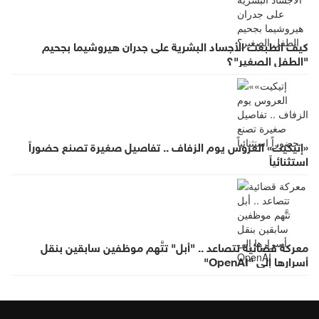
كيف انطبعت الأجساد البشرية على جدران هيروشيما بجحيم
"الطفل الصغير"؟
«إتيكيت» العروس يوم الزفاف .. تفاصيل صغيرة تصنع حضوراً
استثنائياً
معركة قضائية تتصاعد .. "أبل" تتَّهم موظفين سابقين بنقل
أسرارها إلى "OpenAI"