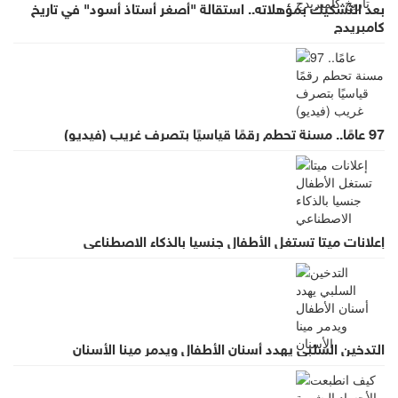
بعد التشكيك بمؤهلاته.. استقالة "أصغر أستاذ أسود" في تاريخ
كامبريدج
97 عامًا.. مسنة تحطم رقمًا قياسيًا بتصرف غريب (فيديو)
إعلانات ميتا تستغل الأطفال جنسيا بالذكاء الاصطناعي
التدخين السلبي يهدد أسنان الأطفال ويدمر مينا الأسنان