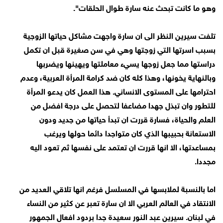
وهو ما كانت تبحث عنه سارة طوال الحلقات".
تلفت سيرين النظر الى ان سارة واجهت مشاكل حياتها الزوجية
بسبب اسرتها التي زوجتها وهي في سن صغيرة قبل ان تكمل
دراستها مما جعل زوجها يسيء معاملتها ويهينها ويضربها
وبالنهاية يخونها، وهذا كله كان ضد كرامة المرأة العربية، وعدم
احترامها على المستوى الانساني. هذا العمل كان يدعو المرأة
للتطور وان تبذل جهدا مضاعفا لتحصل على درجة افضل من
العلم والحياة، فسارة قررت ان تبدأ حياتها من جديد ودون
الاستعانة بحبيبها الذي كان متواجدا دائما حولها ويرغب
بمساعدتها، الا انها قررت ان تعتمد على نفسها ثم تعود اليه
مجددا.
اما بالنسبة لملابسها في المسلسل فرغم انها تلاقي العديد من
الانتقاد في العالم العربي الا ان سارة تعبر عن كثير من النساء
في لبنان. سيرين عبد النور سعيدة جدا بردود افعال الجمهور