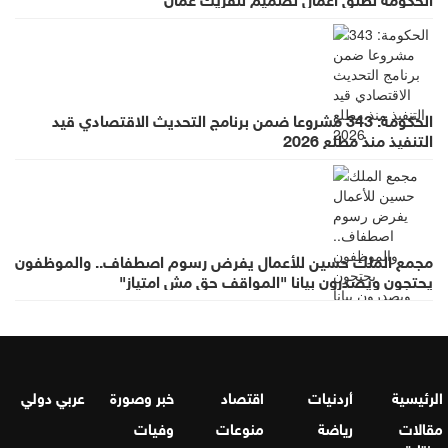
الحكومة: 343 مشروعا ضمن برنامج التحديث الاقتصادي قيد
التنفيذ منذ مطلع 2026
مجمع الملك حسين للأعمال يفرض رسوم اصطفاف.. والموظفون
يحتجون ويصدرون بيانا "المواقف حق مش امتياز"
الرئيسية
أردنيات
اقتصاد
خبر وصورة
عربي دولي
مقالات
رياضة
منوعات
وفيات