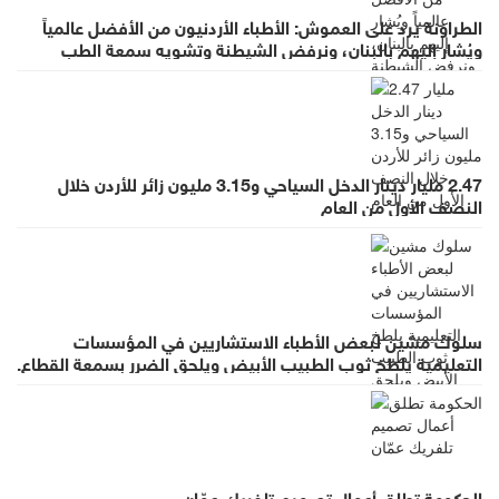
الطراونة يرد على العموش: الأطباء الأردنيون من الأفضل عالمياً
ويُشار إليهم بالبنان، ونرفض الشيطنة وتشويه سمعة الطب
بالعموميات
2.47 مليار دينار الدخل السياحي و3.15 مليون زائر للأردن خلال
النصف الأول من العام
سلوك مشين لبعض الأطباء الاستشاريين في المؤسسات
التعليمية يلطخ ثوب الطبيب الأبيض ويلحق الضرر بسمعة القطاع.
الحكومة تطلق أعمال تصميم تلفريك عمّان