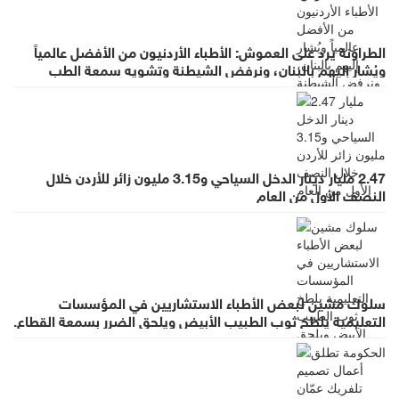
الطراونة يرد على العموش: الأطباء الأردنيون من الأفضل عالمياً
ويُشار إليهم بالبنان، ونرفض الشيطنة وتشويه سمعة الطب
بالعموميات
2.47 مليار دينار الدخل السياحي و3.15 مليون زائر للأردن خلال
النصف الأول من العام
سلوك مشين لبعض الأطباء الاستشاريين في المؤسسات
التعليمية يلطخ ثوب الطبيب الأبيض ويلحق الضرر بسمعة القطاع.