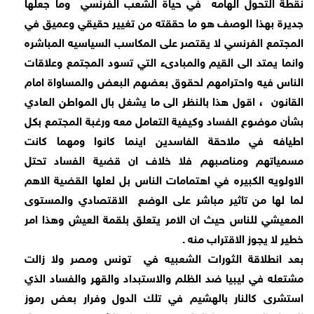
نقطة التحول الهامه
في حياة الشعب الفرنسي
وما جعلها
جديرة بهذا الوصف هو ما حققته من تغيير حقيقي وعميق في
المجتمع الفرنسي لا يقتصر على المكاسب السياسيه المباشره
وانما يمتد الى القيم والمبادىء التي تسود المجتمع وعلاقات
الناس فيه واحترامهم لحقوق بعضهم البعض والمساواة امام
القانون
، اقول هذا بالنظر الى ما يشغل بال المواطن العادي
بشأن موضوع الفساد وكيفية التعامل معه ورغبة المجتمع بكل
اطيافه في ملاحقة الفاسدين اينما كانوا ومهما كانت
مسمياتهم ومناصبهم فلا خلاف ان قضية الفساد تحتل
الاولويه الكبيره في اهتمامات الناس بل لعلها القضية الاهم
لما لها من تاثير مباشر على الوضع
الاقتصادي والمستوى
المعيشي للناس حيث ان الامر يتعلق بلقمة العيش وهذا امر
خطير لا يجوز الاقتراب منه .
بعد انطلاقة الثورات الشعبيه في
تونس ومصر ولا زالت
مشتعله في ليبيا ضد الظلم والاستبداد والقهر والفساد الذي
استشرى كالنار بالهشيم في تلك الدول وفرار بعض رموز