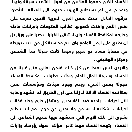
الفساد الذين جمعوا الملايين من اموال الشعب سرقة ونهبا
وتقديم من لم يستطيع الهروب منهم الى العداله
ليأخذوا
جزائهم العادل اخذت بعض الدول العربيه الاخرى تعزف على
نفس اللحن واخذت شعوبها تطالب الحكومات باجراءات فاعله
وحازمه لمكافحة الفساد وان لا تبقى القرارات حبرا على ورق بل
ان تطبق على ارض الواقع وان يتم محاسبة كل من يثبت تورطه
في قضايا فساد دو تمييز ومهما كانت منزلة هذا الشخص
ومركزه الوظيفي .
والاردن ليس بعيدا عن كل ذلك فنحن نعاني مثل غيرنا من
الفساد وسرقة المال العام وبدأت خطوات
مكافحة الفساد
خجوله بعض الشيء ورغم وجود هيئات ومؤسسات تعنى
بمكافحة الفساد الا اننا لا زلنا على اول الطريق لم
نشهد ولغاية
الان اجراءات
رادعه ضد الفاسدين
وبشكل حازم وجاد فكانت
اجراءات
شكليه لا تسمن ولا تغني عن جوع
مع اننا نتطلع
بشوق الى تلك الايام التي سنشهد فيها تقديم اشخاص الى
القضاء
بتهمة الفساد مهما كانوا هؤلاء
سواء رؤوساء وزارات