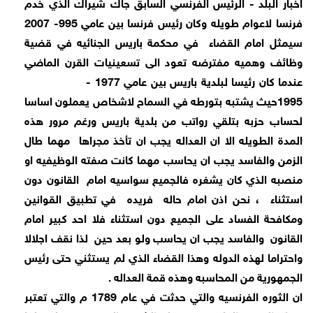
اخبار البلد - الرئيس الفرنسي السابق جاك شيراك الذي خدم
فرنسا لاعوام طويله وكان رئيس فرنسا بين عامي 995- 2007
سيمثل امام القضاء
في محكمة باريس الجنائيه في قضية
وظائف وهميه مفترضه تعود الى تسعينيات القرن الماضي
عندما كان رئيسا لبلدية باريس بين عامي 1977 -
1995حيث يشتبه بتورطه في السماح لاشخاص يعملون اساسا
لحساب حزبه بتلقي رواتب من بلدية باريس ورغم مرور هذه
المدة الطويله الا ان العداله يجب ان تأخذ مجراها
مهما طال
الزمن والفاسد يجب ان يحاسب مهما كانت صفته الوظيفيه او
منصبه الذي كان يشغره فالجميع سواسيه امام
القانون دون
استثناء
، نحن اذن امام حاله
فريده
في تطبيق القوانين
ومكافحة الفساد على الجميع دون استثناء فلا احد كبير امام
القانون
والفاسد يجب ان يحاسب ولو بعد حين
لذا نقف اجلالا
واحتراما لهذه الدوله وهذا القضاء الذي لم يستثني حتى رئيس
الجمهورية من المحاسبه وهذه قمة العداله .
ان الثوره الفرنسيه والتي حدثت في عام 1789 م والتي تعتبر