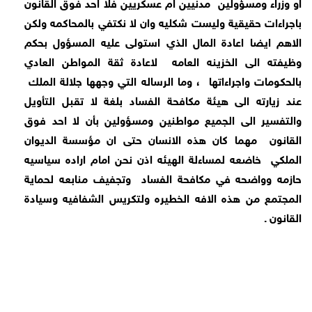
او وزراء ومسؤولين
مدنيين ام عسكريين فلا احد فوق القانون
باجراءات حقيقية وليست شكليه وان لا نكتفي بالمحاكمه ولكن
الاهم ايضا اعادة المال الذي استولى عليه المسؤول بحكم
وظيفته الى الخزينه العامه
لاعادة ثقة المواطن العادي
بالحكومات واجراءاتها
، وما الرساله التي وجهها جلالة الملك
عند زيارته الى هيئة مكافحة الفساد بلغة لا تقبل التأويل
والتفسير الى الجميع مواطنين ومسؤولين بأن لا احد فوق
القانون
مهما كان هذه الانسان حتى ان مؤسسة الديوان
الملكي
خاضعه لمساءلة الهيئه اذن نحن امام اراده سياسيه
حازمه وواضحه في مكافحة الفساد
وتجفيف منابعه لحماية
المجتمع من هذه الافه الخطيره ولتكريس الشفافيه وسيادة
القانون .