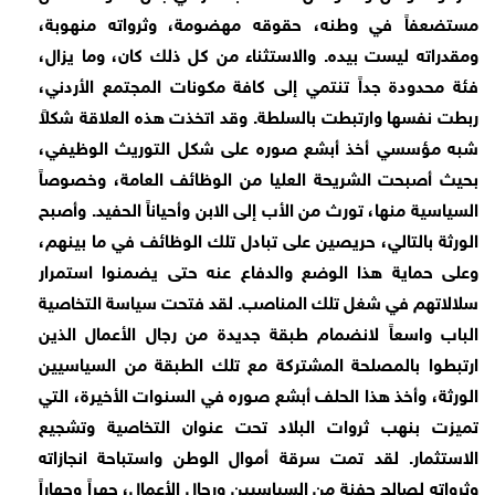
مستضعفاً في وطنه، حقوقه مهضومة، وثرواته منهوبة،
ومقدراته ليست بيده. والاستثناء من كل ذلك كان، وما يزال،
فئة محدودة جداً تنتمي إلى كافة مكونات المجتمع الأردني،
ربطت نفسها وارتبطت بالسلطة. وقد اتخذت هذه العلاقة شكلاً
شبه مؤسسي أخذ أبشع صوره على شكل التوريث الوظيفي،
بحيث أصبحت الشريحة العليا من الوظائف العامة، وخصوصاً
السياسية منها، تورث من الأب إلى الابن وأحياناً الحفيد. وأصبح
الورثة بالتالي، حريصين على تبادل تلك الوظائف في ما بينهم،
وعلى حماية هذا الوضع والدفاع عنه حتى يضمنوا استمرار
سلالاتهم في شغل تلك المناصب. لقد فتحت سياسة التخاصية
الباب واسعاً لانضمام طبقة جديدة من رجال الأعمال الذين
ارتبطوا بالمصلحة المشتركة مع تلك الطبقة من السياسيين
الورثة، وأخذ هذا الحلف أبشع صوره في السنوات الأخيرة، التي
تميزت بنهب ثروات البلاد تحت عنوان التخاصية وتشجيع
الاستثمار. لقد تمت سرقة أموال الوطن واستباحة انجازاته
وثرواته لصالح حفنة من السياسيين ورجال الأعمال، جهراً وجهاراً