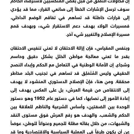
سوف ترسل الإشارات الخطأ إلى صانعي القرار، مما قد يؤدي
إلى قرارات خاطئة قد تساهم في تفاقم الوضع الداخلي.
فمسيرات الولاء بهدف دعم الاستقرار شيء، وبهدف قمع
مسيرة الإصلاح والتغيير شيء آخر.
وبنفس المقياس، فإن إزالة الاحتقان لا تعني تنفيس الاحتقان
بقدر ما تعني معالجة مواطن الخلل بشكل دقيق وحاسم
وشجاع. إن الأمانة الوطنية في التعامل مع الحكم وإبداء النصح
الحقيقي وليس المُتَمَلِق قد تساهم في تجنيب البلد مخاطر
محققة. ومن هنا، فإنّ الإصلاح الدستوري المنشود لا يهدف
إلى الانتقاص من قيمة العرش، بل على العكس يهدف إلى
إعادة الأمور إلى نصابها، كما في دستور عام 1952 وهو دستور
الوحدة بين الضفتين، وأساس الشرعية والناظم للعلاقة بين
الحكم والشعب. والهدف هو رفع العرش فوق مستوى النقد
والشبهات، من خلال بقائه مظلة للجميع وعنواناً للوطن، عوضاً
عن أن يكون طرفاً في العملية السياسية والاقتصادية وما قد