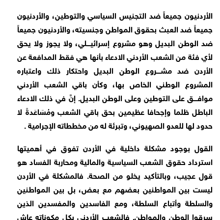
الأردنيون جميعاً ضد التجنيس السياسي والتوطين، والأردنيون
جميعاً ضد العبث بحقوق المواطن وجنسيته، والأردنيون جميعاً
ضد الوطن البديل وهو مشروع إسرائيــــلي، ولا يجوز ولا يحق
لأي فئة من الشعب الأردني الادعاء بأنها هي فقط المدافعة عن
الأردن ضد مشــــروع الوطن البديل واحتكار ذلك واعتباره
المشروع الوطني الخاص بها، وكأن باقي الشعب الأردني
موافــــق على التوطين وعلى الوطن البديل. إنَّ في ذلك الادعاء
الباطل ظلما وإجحافا عظيمين بحق باقي الشعب ومُسَاعَدةً لا
حدود لها للعدو الصهيوني، وتبرئة له من مخططاته الإجرامية .
القول بوجود مشكلة داخلية في الأردن تفوق في أهميتها
استرداد حقوق الشعب السياسية والمالية ومحاربة الفساد هو
قول عجيب، وبالتأكيد يخلو من الصحة. فالمشكلة في الأردن
ليست بين المواطنين بعضهم مع بعض، بل بين المواطنين
والسلطة وأتباع السلطة، ومع الفاسدين والمفسدين الذين
سرقوا الوطن والمواطن. فالشعب الأردني بكل مكوناته عاش