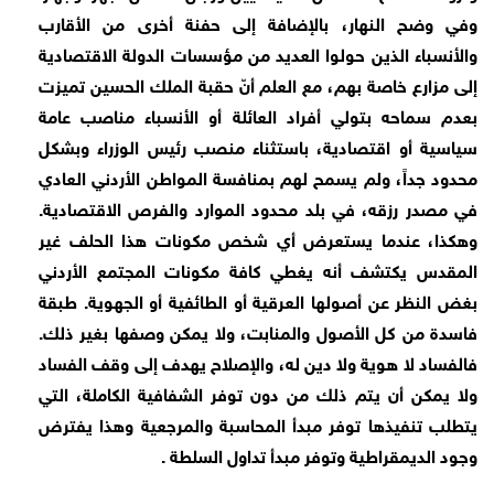
وفي وضح النهار، بالإضافة إلى حفنة أخرى من الأقارب
والأنسباء الذين حولوا العديد من مؤسسات الدولة الاقتصادية
إلى مزارع خاصة بهم، مع العلم أنّ حقبة الملك الحسين تميزت
بعدم سماحه بتولي أفراد العائلة أو الأنسباء مناصب عامة
سياسية أو اقتصادية، باستثناء منصب رئيس الوزراء وبشكل
محدود جداً، ولم يسمح لهم بمنافسة المواطن الأردني العادي
في مصدر رزقه، في بلد محدود الموارد والفرص الاقتصادية.
وهكذا، عندما يستعرض أي شخص مكونات هذا الحلف غير
المقدس يكتشف أنه يغطي كافة مكونات المجتمع الأردني
بغض النظر عن أصولها العرقية أو الطائفية أو الجهوية. طبقة
فاسدة من كل الأصول والمنابت، ولا يمكن وصفها بغير ذلك.
فالفساد لا هوية ولا دين له، والإصلاح يهدف إلى وقف الفساد
ولا يمكن أن يتم ذلك من دون توفر الشفافية الكاملة، التي
يتطلب تنفيذها توفر مبدأ المحاسبة والمرجعية وهذا يفترض
وجود الديمقراطية وتوفر مبدأ تداول السلطة .