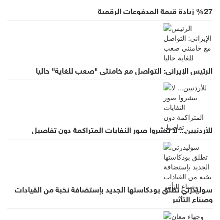
%27 زيادة قيمة المدفوعات الرقمية
الرئيس الإيراني: التواصل مع خامنئي "صعب للغاية" حاليا
للأردنيين... لا تنشروا صور النفايات المتراكمة دون تفاصيل
سوليدرتي تطلق بودكاستها الجديد بإستضافة نخبة من القيادات
وصناع التأثير