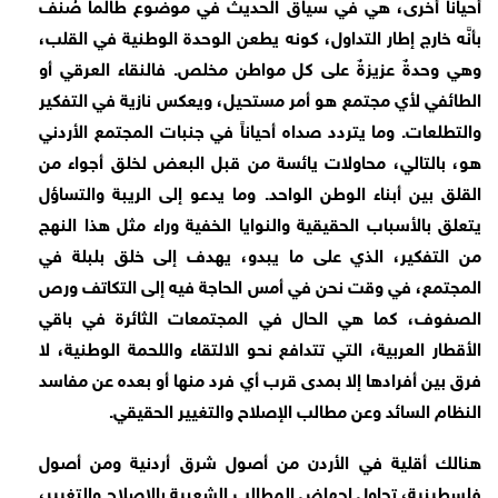
أحياناً أخرى، هي في سياق الحديث في موضوع طالما صُنِّف
بأنَّه خارج إطار التداول، كونه يطعن الوحدة الوطنية في القلب،
وهي وحدةٌ عزيزةٌ على كل مواطن مخلص. فالنقاء العرقي أو
الطائفي لأي مجتمع هو أمر مستحيل، ويعكس نازية في التفكير
والتطلعات. وما يتردد صداه أحياناً في جنبات المجتمع الأردني
هو، بالتالي، محاولات يائسة من قبل البعض لخلق أجواء من
القلق بين أبناء الوطن الواحد. وما يدعو إلى الريبة والتساؤل
يتعلق بالأسباب الحقيقية والنوايا الخفية وراء مثل هذا النهج
من التفكير، الذي على ما يبدو، يهدف إلى خلق بلبلة في
المجتمع، في وقت نحن في أمس الحاجة فيه إلى التكاتف ورص
الصفوف، كما هي الحال في المجتمعات الثائرة في باقي
الأقطار العربية، التي تتدافع نحو الالتقاء واللحمة الوطنية، لا
فرق بين أفرادها إلا بمدى قرب أي فرد منها أو بعده عن مفاسد
النظام السائد وعن مطالب الإصلاح والتغيير الحقيقي.
هنالك أقلية في الأردن من أصول شرق أردنية ومن أصول
فلسطينية، تحاول إجهاض المطالب الشعبية بالإصلاح والتغيير،