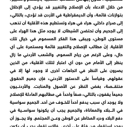
من خلال الادعاء بأن الإصلاح والتغيير قد يؤدي إلى الإخلال
بتوازنات قائمة، وأن الديمقراطية في الأردن قد تؤدي، بالتالي،
إلى صراع داخلي. هراء في هراء وتستطيع هذه الأقلية أن تذهب
إلى الجحيم وأن تحتضن الشيطان. لا يوجد مثل هذا الهراء على
مستوى الوطن، ويبقى هذا الفكر المسموم في خيال تلك
الأقلية. إنّ مطالب الإصلاح والتغيير قائمة ومستمرة على أي
حال، وعلى الرغم من رياح السموم. والشعب الأردني ما زال
ينظر إلى الأمام من دون أي اعتبار لتلك الأقلية، من الذين
يصرون على النظر في اتجاهات أخرى لا وجود لها إلا في
عقولهم. وقياساً على الدستور الأردني، فإن جميع الحقوق
منتقـــصة، بغض النظر عن الأصول والمنابت. والأردنـــيون
جميعاً يقفون، بالتالي، صفاً واحداً في مطالبهم العادلة للإصلاح
ولا يوجد أي سبب يدفع أحداً للخــوف من أحد. الجميع سواسية
في الــــبلاء والمعاناة، والجميع يجب أن يكونوا سواســـية في
دفع البلاء ودرء المخاطر عن الوطن وعـــن المجتمع. ولا يجــــوز أن
يوجد استقواء من فئة على أخرى. فالاســتقواء يجب أن يكون