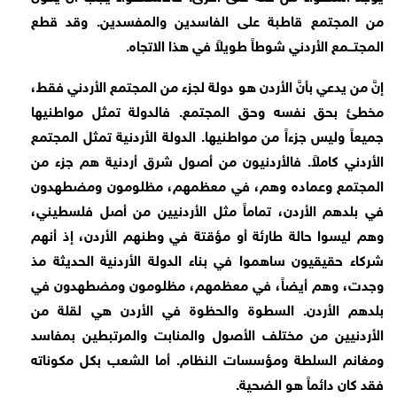
من المجتمع قاطبة على الفاسدين والمفسدين. وقد قطع
المجتـــمع الأردني شوطاً طويلاً في هذا الاتجاه.
إنَّ من يدعي بأنَّ الأردن هو دولة لجزء من المجتمع الأردني فقط،
مخطئ بحق نفسه وحق المجتمع. فالدولة تمثل مواطنيها
جميعاً وليس جزءاً من مواطنيها. الدولة الأردنية تمثل المجتمع
الأردني كاملاً. فالأردنيون من أصول شرق أردنية هم جزء من
المجتمع وعماده وهم، في معظمهم، مظلومون ومضطهدون
في بلدهم الأردن، تماماً مثل الأردنيين من أصل فلسطيني،
وهم ليسوا حالة طارئة أو مؤقتة في وطنهم الأردن، إذ أنهم
شركاء حقيقيون ساهموا في بناء الدولة الأردنية الحديثة مذ
وجدت، وهم أيضاً، في معظمهم، مظلومون ومضطهدون في
بلدهم الأردن. السطوة والحظوة في الأردن هي لقلة من
الأردنيين من مختلف الأصول والمنابت والمرتبطين بمفاسد
ومغانم السلطة ومؤسسات النظام. أما الشعب بكل مكوناته
فقد كان دائماً هو الضحية.