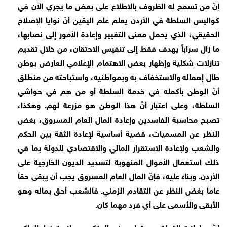
إنّ من تسمح له الظروف بالاطلاع على بعض ما يجري الآن في
كواليس السلطة في الأردن يعلم علم اليقين أنّ نوايا الإصلاح
الحقيقي، الذي يحمل معنى التغيير وإعادة الأمور إلى نصابها،
ما زال سراباً يهدف فقط إلى تنفيس الاحتقان، من خلال تقديم
تنازلات شكلية وإظهار بعض الاهتمام الإعلامي العارض بوطن
طال إهماله والاستخفاف به وبمواطنيه، واستباحته من منطلق
أنّ الوطن بأكمله في خدمة السلطة أو من هم في حواشي
السلطة، وعلى اعتبار أنَّ هذا الوطن هو مزرعة لهم. وهكذا،
تصبح محاسبة الفاسدين وإعادة المال العام المسروق، بغض
النظر عن المسميات، قضية أساسية لإعادة الثقة بين الحكم
والشعب ولإعادة الاستقرار المالي والاقتصادي للدولة بما في
ذلك استعمال الأموال المنهوبة لتسديد الديون الخارجية على
الأردن. وبناءً عليه، فإنّ المال العام المسروق يجب أن يبقى حقاً
عاماً بغض النظر عن التقادم الزمني. فالشعب أحق بماله وهو
الأبقى والأسمى على أي فرد مهما كان.
إنّ محاولات التملق من قبل بعض المتكسبين لاسترضاء الحاكم