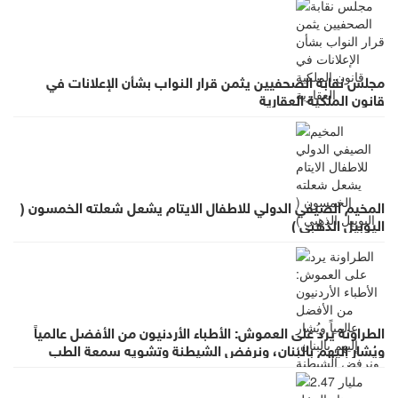
مجلس نقابة الصحفيين يثمن قرار النواب بشأن الإعلانات في
قانون الملكية العقارية
المخيم الصيفي الدولي للاطفال الايتام يشعل شعلته الخمسون (
اليوبيل الذهبي )
الطراونة يرد على العموش: الأطباء الأردنيون من الأفضل عالمياً
ويُشار إليهم بالبنان، ونرفض الشيطنة وتشويه سمعة الطب
بالعموميات