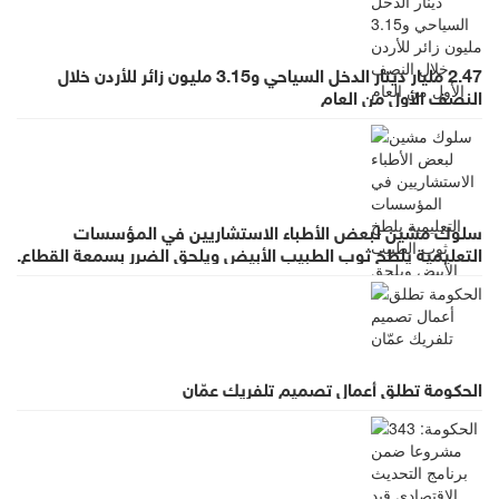
2.47 مليار دينار الدخل السياحي و3.15 مليون زائر للأردن خلال
النصف الأول من العام
سلوك مشين لبعض الأطباء الاستشاريين في المؤسسات
التعليمية يلطخ ثوب الطبيب الأبيض ويلحق الضرر بسمعة القطاع.
الحكومة تطلق أعمال تصميم تلفريك عمّان