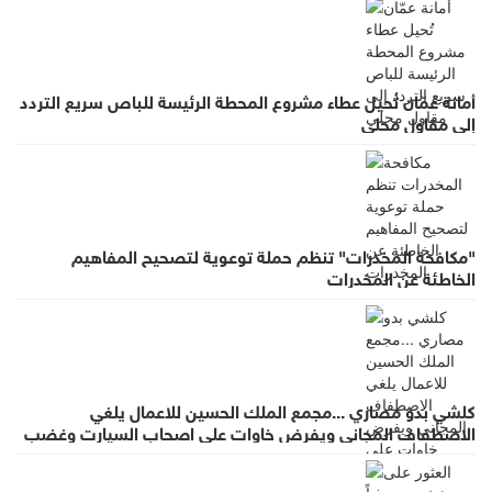
أمانة عمّان تُحيل عطاء مشروع المحطة الرئيسة للباص سريع التردد
إلى مقاول محلي
"مكافحة المخدرات" تنظم حملة توعوية لتصحيح المفاهيم
الخاطئة عن المخدرات
كلشي بدو مصاري ...مجمع الملك الحسين للاعمال يلغي
الاصطفاف المجاني ويفرض خاوات على اصحاب السيارت وغضب
واسع لقرار يطرد الاستثمار