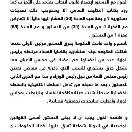
الحوار مع الدستور لإصدار قانون انتخاب يعتمد على الأحزاب كما
ورد بكتاب التكليف السامي ألا يستوجب ذلك تعديلات
دستورية ؟ و بمناسبة المادة (36) المشار إليها عالياً ألا تتعارض
مع الفقرة 4 من المادة (34) من الدستور و مع المادة (65)
فقرة 1 من الدستور .
بأسبوع واحد قامت الحكومة بخرق الدستور مرتين الأولى عندما
شكلت الحكومة لجنة استشارية بقضايا الفساد مرتبطة برئيس
الوزراء عدد من أعضائها هم أعضاء في مجلس الأعيان مما
يشكل خرق دستوري للسبب الذي ذكرته في معرض تعيين
رئيس مجلس الأمة من قبل رئيس الوزراء و هذا هو الخرق الثاني
للدستور ، بعد ما سبقه من تدخل السلطة التنفيذية بالسلطة
القضائية عندما أنشئت هيئة مكافحة الفساد و ارتبطت بمجلس
الوزراء وأعطيت صلاحيات تحقيقية قضائية .
و خلاصة القول يجب أن لا يبقى الدستور أسمى القوانين
الوضعية في الدولة شماعة تعلق عليها أخطاء الحكومات و