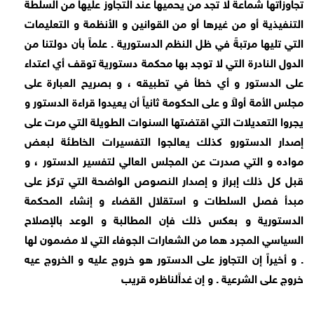
تجاوزاتها شماعة لا تجد من يحميها عند التجاوز عليها من السلطة
التنفيذية أو من غيرها أو من القوانين و الأنظمة و التعليمات
التي تليها مرتبةً في ظل النظم الدستورية . علماً بأن دولتنا من
الدول النادرة التي لا توجد بها محكمة دستورية توقف أي اعتداء
على الدستور و أي خطأ في تطبيقه ، و بصريح العبارة على
مجلس الأمة أولاً و على الحكومة ثانياً أن يعيدوا قراءة الدستور و
يجروا التعديلات التي اقتضتها السنوات الطويلة التي مرت على
إصدار الدستورو كذلك يعالجوا التفسيرات الخاطئة لبعض
مواده و التي صدرت عن المجلس العالي لتفسير الدستور ، و
قبل كل ذلك إبراز و إصدار النصوص الواضحة التي تركز على
مبدأ فصل السلطات و استقلال القضاء و إنشاء المحكمة
الدستورية و بعكس ذلك فإن المطالبة و الوعد بالإصلاح
السياسي المجرد هما من الشعارات الجوفاء التي لا مضمون لها
. و أخيراً إن التجاوز على الدستور هو خروج عليه و الخروج عيه
خروج على الشرعية . و إن غداًلناظره قريب