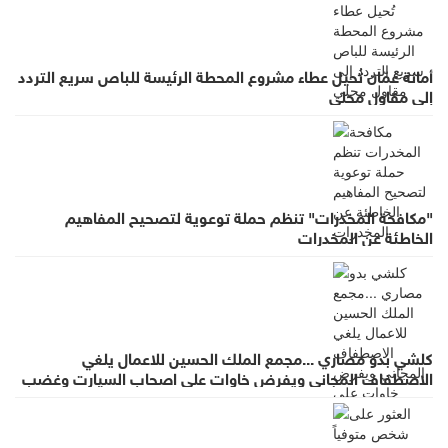
أمانة عمّان تُحيل عطاء مشروع المحطة الرئيسة للباص سريع التردد
إلى مقاول محلي
"مكافحة المخدرات" تنظم حملة توعوية لتصحيح المفاهيم
الخاطئة عن المخدرات
كلشي بدو مصاري ...مجمع الملك الحسين للاعمال يلغي
الاصطفاف المجاني ويفرض خاوات على اصحاب السيارت وغضب
واسع لقرار يطرد الاستثمار