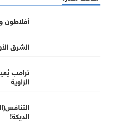
أفلاطون وم
الشرق الأو
ترامب يُعي
الزاوية
التنافس(ال
الديكة!