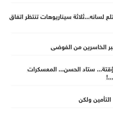
تلع لسانه...ثلاثة سيناريوهات تنتظر اتفاق
كبر الخاسرين من الفوضى
ؤقتة... ستاد الحسن... المعسكرات
.!
التأمين ولكن