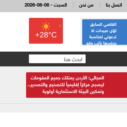
اتصل بنا
من نحن
2026-08-08 - السبت
القاضي السابق
الحياصات ينفي
لؤي عبيدات :لا
صحة انباء صدور
+28°C
تدعوني لمناسبة
نتائج الثانوية العامة
يحضرها نائب وقع
غدا الخميس
 العقارية
المجالي: الأردن يمتلك جميع المقومات
ليصبح مركزاً إقليمياً للتصنيع والتصدير..
وتمكين البيئة الاستثمارية أولوية