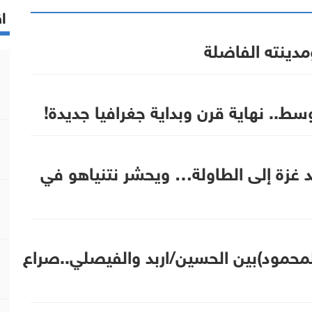
اق
دينته الفاضلة
سط.. نهاية قرن وبداية جغرافيا جديدة!
د غزة إلى الطاولة… ويحشر نتنياهو في
محمود)بين الحسين/اربد والفيصلي..صراع