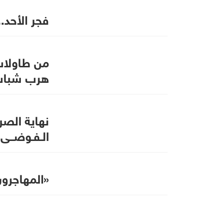
فجر الأحد...
من طاولات
هرب شباب 
نهاية الصراع
الـفـوضــى
«المهاجرون