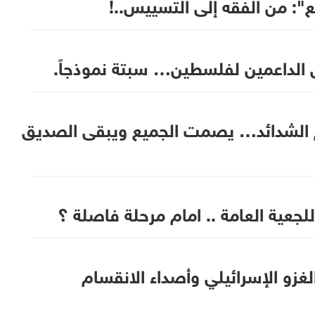
ع": من الفقه إلى التسييس..!
 الداعمين لفلسطين… سبتة نموذجاً.
 الشدائد… يصمت الجميع ويبقى الصديق
الغزو الإسرائيلي وأصداء الانقسام