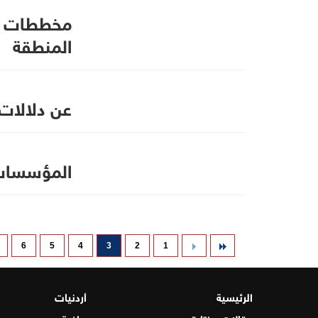
مخططات نتن
المنطقة
عن دلالات 
المؤسسات 
6
5
4
3
2
1
الرئيسية
أردنيات