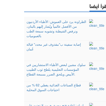
رأ أيضا
الطراونة يرد على العموش: الأطباء الأردنيون
من الأفضل عالمياً ويُشار إليهم بالبنان،
ونرفض الشيطنة وتشويه سمعة الطب
بالعموميات
إصابة سفينة ب"مقذوف غير محدد" قبالة
عُمان
سلوك مشين لبعض الأطباء الاستشاريين في
المؤسسات التعليمية يلطخ ثوب الطبيب
الأبيض ويلحق الضرر بسمعة القطاع.
قطاع الصناعات الغذائية يغطي 62 % من
احتياجات السوق المحلية
إيران: إعادة فتح مضيق هرمز لا تعتمد على