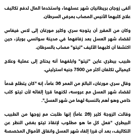
ألغى زوجان بريطانيان شهر عسلهما، واستخدما المال لدفع تكاليف
علاج كلبهما الأنيس المصاب بمرض السرطان.
وكان من المقرر أن يتوجه سري وكلير مورغان إلى لاس فيغاس
لقضاء شهر العسل بعد زفافهما في مدينة سوانسي بويلز، حين
اكتشفا أن كلبهما الأليف "تيتو" مصاب بالسرطان.
طبيب بيطري عاين "تيتو" وابلغهما أنه يحتاج إلى عملية وعلاج
كيميائي تكلفان أكثر من 7500 جنيه استرليني.
وقال سري مورغان، البالغ من العمر 36 عاماً، إنه "كان يتطلع قدماً
لقضاء شهر العسل مع عروسه، لكنهما قررا إلغائه لأن تيتو كلب
خاص وهو أهم بالنسبة لهما من شهر العسل".
وقالت الزوجة كلير (26 عاماً) إنها طلبت مع زوجها من الطبيب
البيطري "فعل كل ما هو مطلوب لإنقاذ تيتو بغض النظر عن
التكاليف، بعد أن قررا إلغاء شهر العسل وانفاق الأموال المخصصة