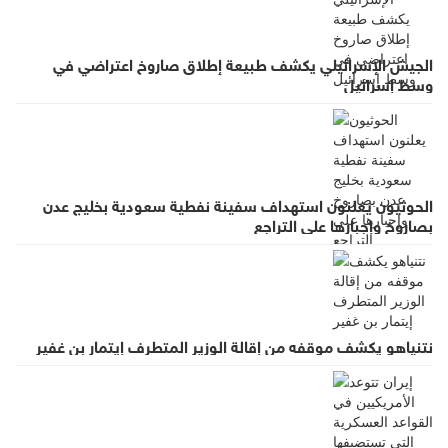
الجيش الإسرائيلي يكشف طبيعة إطلاق صاروخ اعتراضي في
وسط إسرائيل
الحوثيون يعلنون استهداف سفينة نفطية سعودية بخليج عدن
بصاروخ وإجبارها على التراجع
نتنياهو يكشف موقفه من إقالة الوزير المتطرف إيتمار بن غفير