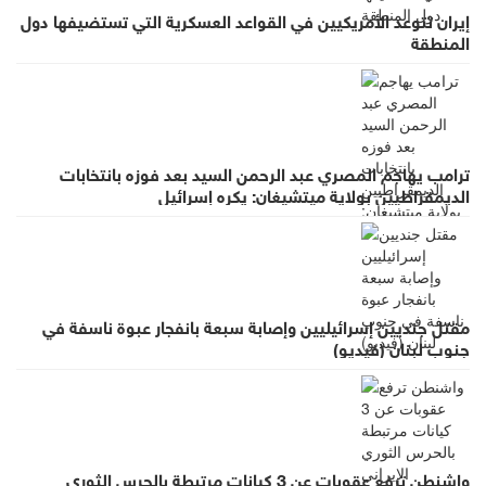
إيران تتوعد الأمريكيين في القواعد العسكرية التي تستضيفها دول
المنطقة
ترامب يهاجم المصري عبد الرحمن السيد بعد فوزه بانتخابات
الديمقراطيين بولاية ميتشيغان: يكره إسرائيل
مقتل جنديين إسرائيليين وإصابة سبعة بانفجار عبوة ناسفة في
جنوب لبنان (فيديو)
واشنطن ترفع عقوبات عن 3 كيانات مرتبطة بالحرس الثوري