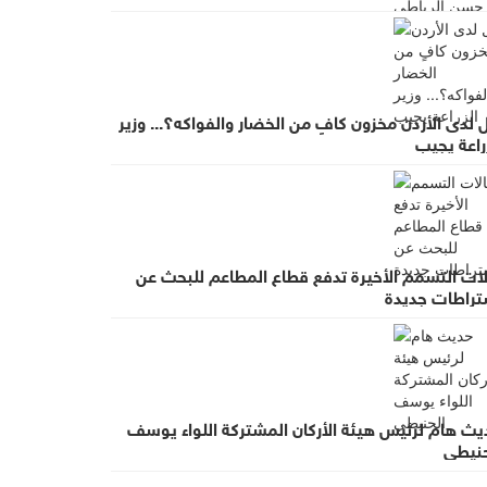
لدى الأردن مخزون كافٍ من الخضار والفواكه؟... وزير
راعة يجيب
لات التسمم الأخيرة تدفع قطاع المطاعم للبحث عن
تراطات جديدة
يث هام لرئيس هيئة الأركان المشتركة اللواء يوسف
حنيطي