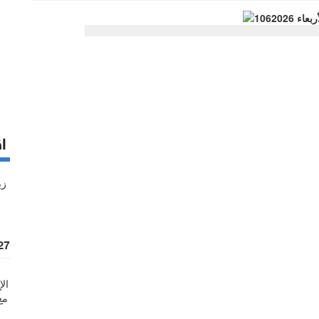
اق
%27 زيادة قيمة