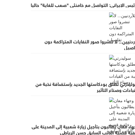
ئيس الإيراني: التواصل مع خامنئي "صعب للغاية" حاليا
ردنيين... لا تنشروا صور النفايات المتراكمة دون
اصيل
ليدرتي تطلق بودكاستها الجديد بإستضافة نخبة من
يادات وصناع التأثير
اء معان يطالبون بتأجيل زيارة شعبية إلى المدينة على
فية قضية النائب السابق حسن الرياطي