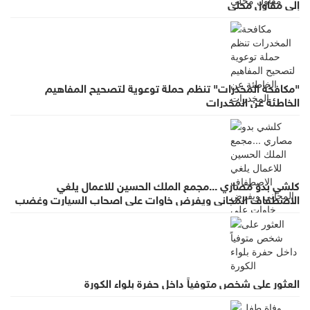
إلى مقاول محلي
"مكافحة المخدرات" تنظم حملة توعوية لتصحيح المفاهيم
الخاطئة عن المخدرات
كلشي بدو مصاري ...مجمع الملك الحسين للاعمال يلغي
الاصطفاف المجاني ويفرض خاوات على اصحاب السيارت وغضب
واسع لقرار يطرد الاستثمار
العثور على شخص متوفياً داخل حفرة بلواء الكورة