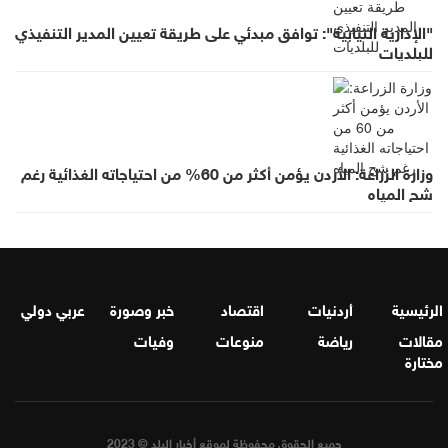
"الإدارية النيابية": توافق مبدئي على طريقة تعيين المدير التنفيذي
للبلديات
وزارة الزراعة: الأردن يؤمن أكثر من 60% من احتياجاته الغذائية رغم
شح المياه
الرئيسية
أردنيات
اقتصاد
خبر وصورة
عربي دولي
مقالات
رياضة
منوعات
وفيات
مختارة
جميع الحقوق محفوظة لموقع أخبار البلد © 2023