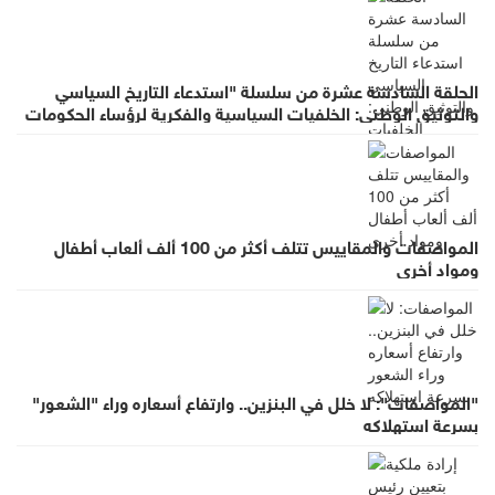
الحلقة السادسة عشرة من سلسلة "استدعاء التاريخ السياسي
والتوثيق الوطني: الخلفيات السياسية والفكرية لرؤساء الحكومات
في عهد الملك الحسين بن طلال (١٩٥٣- ١٩٩٩)"
المواصفات والمقاييس تتلف أكثر من 100 ألف ألعاب أطفال
ومواد أخرى
"المواصفات": لا خلل في البنزين.. وارتفاع أسعاره وراء "الشعور"
بسرعة استهلاكه