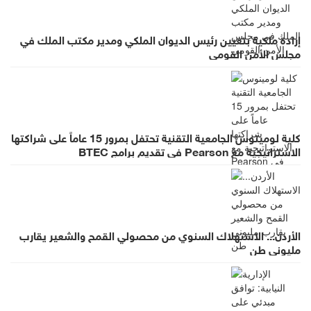
إرادة ملكية بتعيين رئيس الديوان الملكي ومدير مكتب الملك في
مجلس الأمن القومي
كلية لومينوس الجامعية التقنية تحتفل بمرور 15 عاماً على شراكتها
الاستراتيجية مع Pearson في تقديم برامج BTEC
الأردن... الاستهلاك السنوي من محصولي القمح والشعير يقارب
مليوني طن