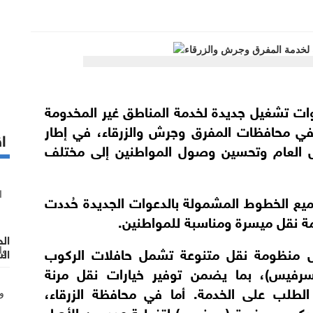
وات تشغيل جديدة لخدمة المناطق غير المخدومة
 في محافظات المفرق وجرش والزرقاء، في إطار
اق
نقل العام وتحسين وصول المواطنين إلى مختلف
جميع الخطوط المشمولة بالدعوات الجديدة حُددت
ال
 منظومة نقل متنوعة تشمل حافلات الركوب
ال
لر
سرفيس)، بما يضمن توفير خيارات نقل مرنة
(١٩٥٣- ١٩٩٩)"
لطلب على الخدمة. أما في محافظة الزرقاء،
 الخدمة من خلال (50) سيارة ركوب صغيرة (سرفيس) لتغطية عدد من الأحياء