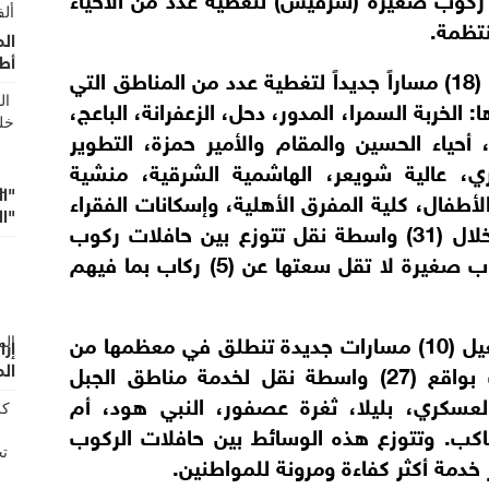
نتظمة.
أط
وفي محافظة المفرق، يشمل الطرح تشغيل (18) مساراً جديداً لتغطية عدد من المناطق التي
 الخربة السمرا، المدور، دحل، الزعفرانة، الباعج،
أحياء الحسين والمقام والأمير حمزة، التطوير
 عالية شويعر، الهاشمية الشرقية، منشية
"ال
أطفال، كلية المفرق الأهلية، وإسكانات الفقراء
"ا
وإيدون. وسيتم تشغيل هذه الخطوط من خلال (31) واسطة نقل تتوزع بين حافلات ركوب
متوسطة بسعة (12-14) راكباً وسيارات ركوب صغيرة لا تقل سعتها عن (5) ركاب بما فيهم
أما في محافظة جرش، فيتضمن الطرح تشغيل (10) مسارات جديدة تنطلق في معظمها من
إرا
ال
مركز انطلاق ووصول جرش الجديد، وذلك بواقع (27) واسطة نقل لخدمة مناطق الجبل
عسكري، بليلا، ثغرة عصفور، النبي هود، أم
ب. وتتوزع هذه الوسائط بين حافلات الركوب
دمة أكثر كفاءة ومرونة للمواطنين.