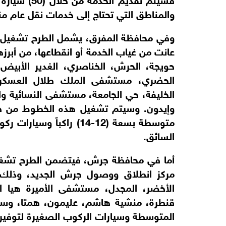
والمناطق التي تحتاج إلى خدمات نقل عام م
عانت من غياب الخدمة أو انقطاعها، من أبرزها:
حويجة، الحرش، الخناصري، الغدير الأبيض، 
الحضري، مستشفى الملك طلال العسكري،
الخليفة، حي الجامعة، مستشفى النسائية وال
السائق.
الأخضر، المجدل، مستشفى الأميرة هيا ال
قنطرة، منشية هاشم، عليمون، همتا، وساك
المتوسطة وسيارات الركوب الصغيرة لتوفير خ