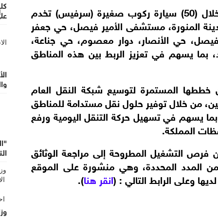
وفي محافظة الزرقاء، ستُقدَّم الخدمة من خلال (50) سيارة ركوب صغيرة (سرفيس) تخدم
مدينة المنورة، مستشفى الأمير فيصل، حي جعفر
EC
ير فيصل، حي الأنصار، دوار معصوم، حي جناعة،
د، بما يسهم في تعزيز الربط بين هذه المناطق
ال
وا
 خططها المستمرة لتوسيع شبكة النقل العام
ن، من خلال توفير حلول نقل مستدامة للمناطق
 بما يسهم في تسهيل حركة التنقل اليومية ورفع
ظات المملكة.
"ال
من فرص التشغيل المطروحة إلى مراجعة الوثائق
الت
من المدد المحددة، وهي منشورة على الموقع
يها وعلى الرابط التالي : (
انقر هنا
).