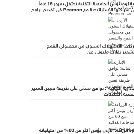
كلية لومينوس الجامعية التقنية تحتفل بمرور 15 عاماً
على شراكتها الاستراتيجية مع Pearson في تقديم برامج
BT
أردن... الاستهلاك السنوي من محصولي القمح
لشعير يقارب مليوني طن
إدارية النيابية": توافق مبدئي على طريقة تعيين المدير
نفيذي للبلديات
وزارة الزراعة: الأردن يؤمن أكثر من 60% من احتياجاته