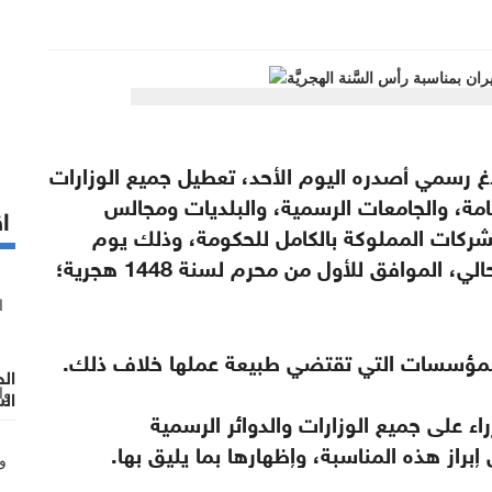
اغ رسمي أصدره اليوم الأحد، تعطيل جميع الوزارات
امة، والجامعات الرسمية، والبلديات ومجالس
اق
لشركات المملوكة بالكامل للحكومة، وذلك يوم
الثلاثاء الموافق للسادس عشر من حزيران الحالي، الموافق للأول من محرم لسنة 1448 هجرية؛
ة والمؤسسات التي تقتضي طبيعة عملها خلاف ذلك.
ال
ال
اء على جميع الوزارات والدوائر الرسمية
لر
(١٩٥٣- ١٩٩٩)"
راز هذه المناسبة، وإظهارها بما يليق بها.