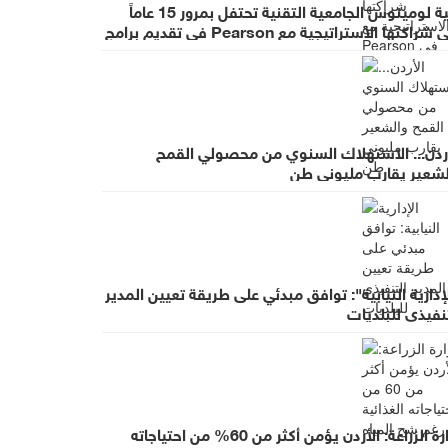
كلية لومينوس الجامعية التقنية تحتفل بمرور 15 عاماً
على شراكتها الاستراتيجية مع Pearson في تقديم برامج
BT
أردن... الاستهلاك السنوي من محصولي القمح
لشعير يقارب مليوني طن
إدارية النيابية": توافق مبدئي على طريقة تعيين المدير
نفيذي للبلديات
وزارة الزراعة: الأردن يؤمن أكثر من 60% من احتياجاته