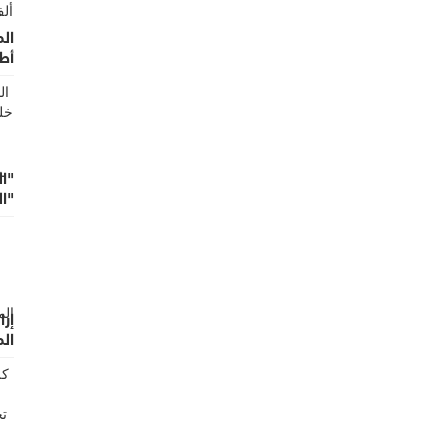
أط
"ال
"ا
إرا
ال