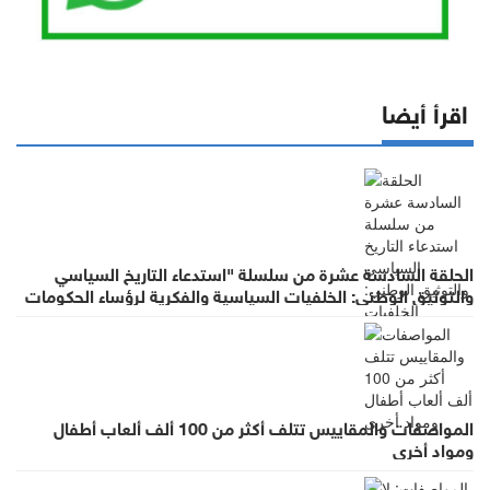
اقرأ أيضا
الحلقة السادسة عشرة من سلسلة "استدعاء التاريخ السياسي
والتوثيق الوطني: الخلفيات السياسية والفكرية لرؤساء الحكومات
في عهد الملك الحسين بن طلال (١٩٥٣- ١٩٩٩)"
المواصفات والمقاييس تتلف أكثر من 100 ألف ألعاب أطفال
ومواد أخرى