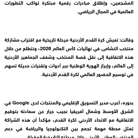
المشجعين، وإطلاق مبادرات رقمية مبتكرة تواكب التطورات
العالمية في المجال الرياضي.
وقالت: تعيش كرة القدم الأردنية مرحلة تاريخية مع اقتراب مشاركة
منتخب النشامى في نهائيات كأس العالم 2026، ونتطلع من خلال
هذه الاتفاقية إلى نقل قصة المنتخب وشغف الجماهير الأردنية
إلى العالم، وإبراز الهوية الوطنية عبر أدوات وتقنيات حديثة تسهم
في توسيع الحضور العالمي لكرة القدم الأردنية.
بدوره، أعرب مدير التسويق الإقليمي والمنتجات لدى Google في
الشرق الأوسط وشمال أفريقيا نجيب جرار عن سعادته بتوقيع
الاتفاقية مع الاتحاد الأردني لكرة القدم، مؤكداً أن هذه الشراكة
تمثل محطة مهمة تجمع بين التكنولوجيا والرياضة في دعم
المنتخب الوطني الأردني خلال مرحلته التاريخية المقبلة.