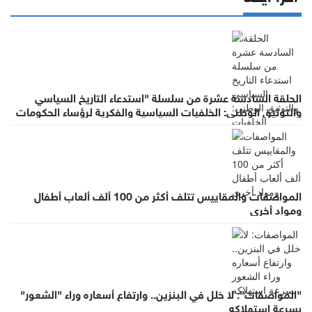
الحلقة السادسة عشرة من سلسلة "استدعاء التاريخ السياسي
والتوثيق الوطني: الخلفيات السياسية والفكرية لرؤساء الحكومات
في عهد الملك الحسين بن طلال (١٩٥٣- ١٩٩٩)"
المواصفات والمقاييس تتلف أكثر من 100 ألف ألعاب أطفال
ومواد أخرى
"المواصفات": لا خلل في البنزين.. وارتفاع أسعاره وراء "الشعور"
بسرعة استهلاكه