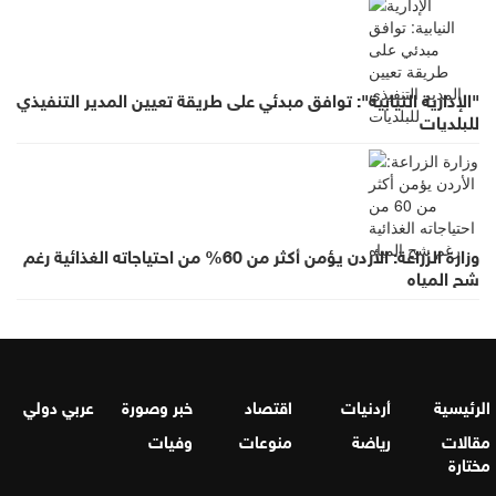
"الإدارية النيابية": توافق مبدئي على طريقة تعيين المدير التنفيذي
للبلديات
وزارة الزراعة: الأردن يؤمن أكثر من 60% من احتياجاته الغذائية رغم
شح المياه
الرئيسية
أردنيات
اقتصاد
خبر وصورة
عربي دولي
مقالات
رياضة
منوعات
وفيات
مختارة