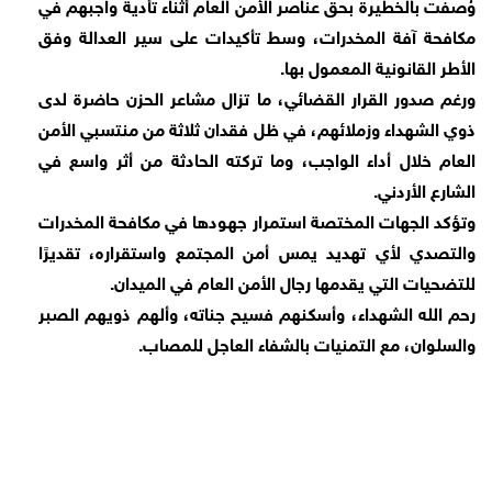
وُصفت بالخطيرة بحق عناصر الأمن العام أثناء تأدية واجبهم في
مكافحة آفة المخدرات، وسط تأكيدات على سير العدالة وفق
الأطر القانونية المعمول بها.
ورغم صدور القرار القضائي، ما تزال مشاعر الحزن حاضرة لدى
ذوي الشهداء وزملائهم، في ظل فقدان ثلاثة من منتسبي الأمن
العام خلال أداء الواجب، وما تركته الحادثة من أثر واسع في
الشارع الأردني.
وتؤكد الجهات المختصة استمرار جهودها في مكافحة المخدرات
والتصدي لأي تهديد يمس أمن المجتمع واستقراره، تقديرًا
للتضحيات التي يقدمها رجال الأمن العام في الميدان.
رحم الله الشهداء، وأسكنهم فسيح جناته، وألهم ذويهم الصبر
والسلوان، مع التمنيات بالشفاء العاجل للمصاب.