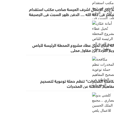
لد رجل الاعمال اشرف العيسة صاحب مكتب استقدام
يصر في ذمة الله .... الدفن ظهر السبت في الرصيفة
عزاء في ديوان صانور بحي الرشيد
نة عمّان تُحيل عطاء مشروع المحطة الرئيسة للباص
يع التردد إلى مقاول محلي
كافحة المخدرات" تنظم حملة توعوية لتصحيح
مفاهيم الخاطئة عن المخدرات