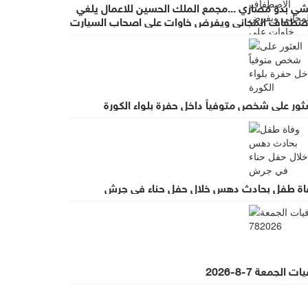
شي بدو مصاري ...مجمع الملك الحسين للاعمال يلغي
اصطفاف المجاني ويفرض خاوات على اصحاب السيارت
ضب واسع لقرار يطرد الاستثمار
ثور على شخص متوفياً داخل حفرة بلواء الكورة
اة طفل بحادث دهس خلال حفل حناء في جرش
ت الجمعة 7-8-2026