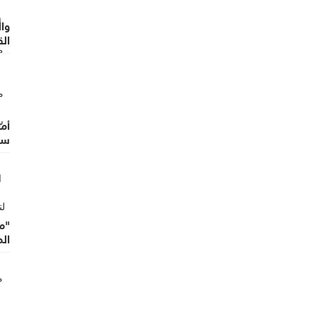
وا
الق
وال
أما
سر
"م
ال