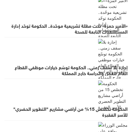
«الأمير حمزة» تحت مظلة تشريعية موحّدة.. الحكومة توحّد إدارة
المستشفيات التابعة للصحة
إجازة بلا سقف زمني.. الحكومة توسّع خيارات موظفي القطاع
العام للعمل والدراسة خارج المملكة
الحكومة تخصّص 15% من أراضي مشاريع "التطوير الحضري"
للأسر الفقيرة