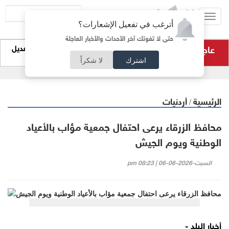
Toggl
أترغب في تفعيل الإشعارات؟
navig
حتى لا تفوتك آخر الأحداث والأخبار العاجلة
عاجل
التربية تحذر من صفحات وهمية على "تيليغرام" لتعديل
نتائج التوجيهي
اشترك
لا شكراً
الرئيسية
أردنيات
/
محافظ الزرقاء يرعى احتفال جمعية مؤاب بالأعياد
الوطنية ويوم الجيش
السبت-2026-06-06 | 08:23 pm
أخبار البلد -