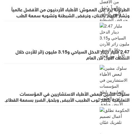
الطراونة يرد على العموش: الأطباء الأردنيون من الأفضل عالمياً
ويُشار إليهم بالبنان، ونرفض الشيطنة وتشويه سمعة الطب
بالعموميات
2.47 مليار دينار الدخل السياحي و3.15 مليون زائر للأردن خلال
النصف الأول من العام
سلوك مشين لبعض الأطباء الاستشاريين في المؤسسات
التعليمية يلطخ ثوب الطبيب الأبيض ويلحق الضرر بسمعة القطاع.