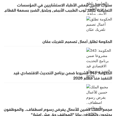
سلوك مشين لبعض الأطباء الاستشاريين في المؤسسات
التعليمية يلطخ ثوب الطبيب الأبيض ويلحق الضرر بسمعة القطاع.
الحكومة تطلق أعمال تصميم تلفريك عمّان
الحكومة: 343 مشروعا ضمن برنامج التحديث الاقتصادي قيد
التنفيذ منذ مطلع 2026
مجمع الملك حسين للأعمال يفرض رسوم اصطفاف.. والموظفون
يحتجون ويصدرون بيانا "المواقف حق مش امتياز"