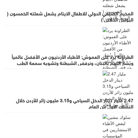
المخيم الصيفي الدولي للاطفال الايتام يشعل شعلته الخمسون (
اليوبيل الذهبي )
الطراونة يرد على العموش: الأطباء الأردنيون من الأفضل عالمياً
ويُشار إليهم بالبنان، ونرفض الشيطنة وتشويه سمعة الطب
بالعموميات
2.47 مليار دينار الدخل السياحي و3.15 مليون زائر للأردن خلال
النصف الأول من العام