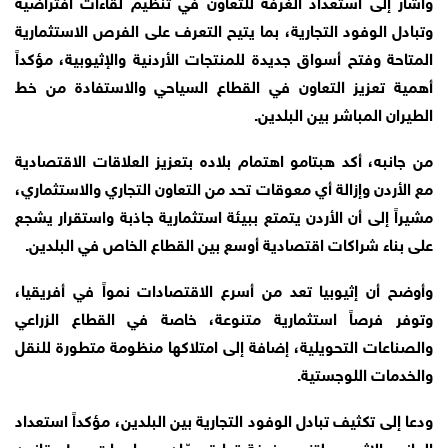
وأشار إلى استعداد الغرفة للتعاون في تنظيم لقاءات افتراضية
وتبادل الوفود التجارية، بما يتيح التعرف على الفرص الاستثمارية
المتاحة وفتح أسواق جديدة للمنتجات الأردنية والإثيوبية، مؤكداً
أهمية تعزيز التعاون في القطاع السياحي والاستفادة من خط
الطيران المباشر بين البلدين.
من جانبه، أكد هبتامو اهتمام بلاده بتعزيز العلاقات الاقتصادية
مع الأردن وإزالة أي معوقات تحد من التعاون التجاري والاستثماري،
مشيراً إلى أن الأردن يتمتع ببيئة استثمارية جاذبة واستقرار يشجع
على بناء شراكات اقتصادية أوسع بين القطاع الخاص في البلدين.
وأوضح أن إثيوبيا تعد من أسرع الاقتصادات نمواً في أفريقيا،
وتوفر فرصاً استثمارية متنوعة، خاصة في القطاع الزراعي
والصناعات التحويلية، إضافة إلى امتلاكها منظومة متطورة للنقل
والخدمات اللوجستية.
ودعا إلى تكثيف تبادل الوفود التجارية بين البلدين، مؤكداً استعداد
الجانب الإثيوبي لتزويد غرفة تجارة عمّان بمعلومات حول قانون