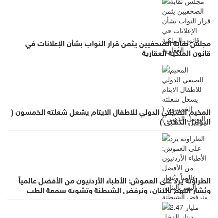
مجلس نقابة الصحفيين يثمن قرار النواب بشأن الإعلانات في
قانون الملكية العقارية
المخيم الصيفي الدولي للاطفال الايتام يشعل شعلته الخمسون (
اليوبيل الذهبي )
الطراونة يرد على العموش: الأطباء الأردنيون من الأفضل عالمياً
ويُشار إليهم بالبنان، ونرفض الشيطنة وتشويه سمعة الطب
بالعموميات