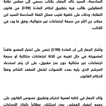
السادسة، السيد خالد الجعار، بكتاب رسمي إلى مجلس نقابة
المقاولين طالب فيه بتطبيق أحكام المادة (39/أ) من قانون
النقابة، وذلك على خلفية تغيب ممثل الفئة السادسة السيد ابن
عجلان عن أكثر من سبعة اجتماعات غير متوالية، وفق ما ورد في
الكتاب.
وأشار الجعار إلى أن المادة (39/أ) تنص على اعتبار العضو فاقداً
لعضويته في حال تغيبه عن ثلاثة اجتماعات متتالية أو سبعة
اجتماعات غير متتالية دون عذر مقبول، على أن يتم استدعاء
المرشح الذي يليه بعدد الأصوات لشغل المقعد الشاغر وفقاً
لأحكام القانون.
وأكد الجعار في كتابه أهمية احترام وتطبيق نصوص القانون على
جميع أعضاء المجلس دون استثناء، مطالباً باتخاذ الإجراءات