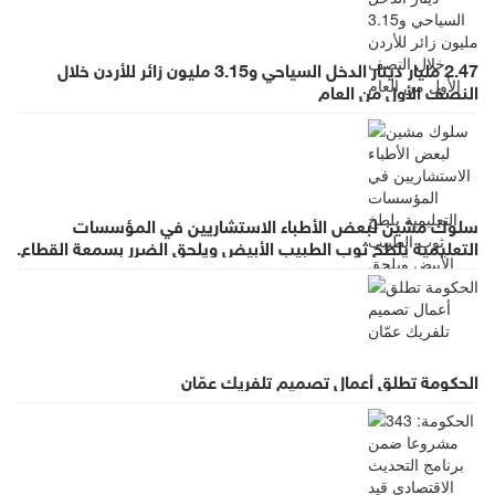
2.47 مليار دينار الدخل السياحي و3.15 مليون زائر للأردن خلال
النصف الأول من العام
سلوك مشين لبعض الأطباء الاستشاريين في المؤسسات
التعليمية يلطخ ثوب الطبيب الأبيض ويلحق الضرر بسمعة القطاع.
الحكومة تطلق أعمال تصميم تلفريك عمّان