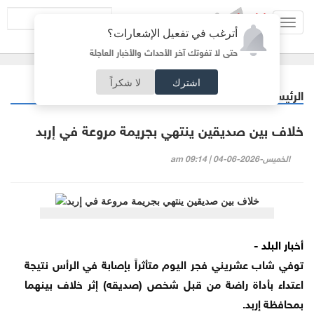
Toggl
أترغب في تفعيل الإشعارات؟
navig
حتى لا تفوتك آخر الأحداث والأخبار العاجلة
اشترك
لا شكراً
الرئيسية
أردنيات
/
خلاف بين صديقين ينتهي بجريمة مروعة في إربد
الخميس-2026-06-04 | 09:14 am
أخبار البلد -
توفي شاب عشريني فجر اليوم متأثراً بإصابة في الرأس نتيجة
اعتداء بأداة راضة من قبل شخص (صديقه) إثر خلاف بينهما
بمحافظة إربد.