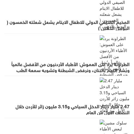
المخيم الصيفي الدولي للاطفال الايتام يشعل شعلته الخمسون (
اليوبيل الذهبي )
الطراونة يرد على العموش: الأطباء الأردنيون من الأفضل عالمياً
ويُشار إليهم بالبنان، ونرفض الشيطنة وتشويه سمعة الطب
بالعموميات
2.47 مليار دينار الدخل السياحي و3.15 مليون زائر للأردن خلال
النصف الأول من العام