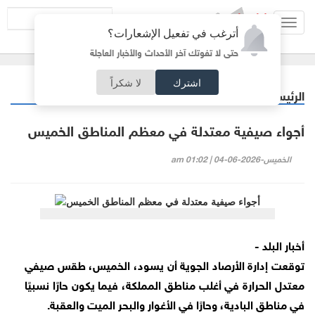
Toggl
أترغب في تفعيل الإشعارات؟
navig
حتى لا تفوتك آخر الأحداث والأخبار العاجلة
اشترك
لا شكراً
الرئيسية
أردنيات
/
أجواء صيفية معتدلة في معظم المناطق الخميس
الخميس-2026-06-04 | 01:02 am
أخبار البلد -
توقعت إدارة الأرصاد الجوية أن يسود، الخميس، طقس صيفي
معتدل الحرارة في أغلب مناطق المملكة، فيما يكون حارًا نسبيًا
في مناطق البادية، وحارًا في الأغوار والبحر الميت والعقبة.