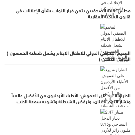
مجلس نقابة الصحفيين يثمن قرار النواب بشأن الإعلانات في
قانون الملكية العقارية
المخيم الصيفي الدولي للاطفال الايتام يشعل شعلته الخمسون (
اليوبيل الذهبي )
الطراونة يرد على العموش: الأطباء الأردنيون من الأفضل عالمياً
ويُشار إليهم بالبنان، ونرفض الشيطنة وتشويه سمعة الطب
بالعموميات