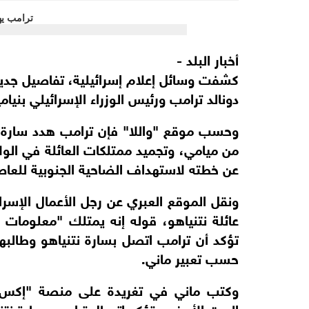
أخبار البلد -
كشفت وسائل إعلام إسرائيلية، تفاصيل جديد
دونالد ترامب ورئيس الوزراء الإسرائيلي بنيامي
وحسب موقع "واللا" فإن ترامب هدد سارة نتن
من ميامي، وتجميد ممتلكات العائلة في الولاي
عن خطته لاستهداف الضاحية الجنوبية للعاصم
ونقل الموقع العبري عن رجل الأعمال الإسرا
عائلة نتنياهو، قوله إنه يمتلك "معلوما
تؤكد أن ترامب اتصل بسارة نتنياهو وطالبها
حسب تعبير ماني.
وكتب ماني في تغريدة على منصة "إكس"
البيت الأبيض، تؤكد اتصال ترامب بسارة نتنيا