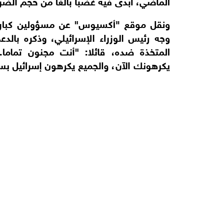
الماضي، أبدى فيه غضبا بالغا من حجم الضرر
ونقل موقع "أكسيوس" عن مسؤولين كبار 
وجه رئيس الوزراء الإسرائيلي، وذكره بالد
المتخذة ضده، قائلا: "أنت مجنون تماما.
يكرهونك الآن، والجميع يكرهون إسرائيل ب