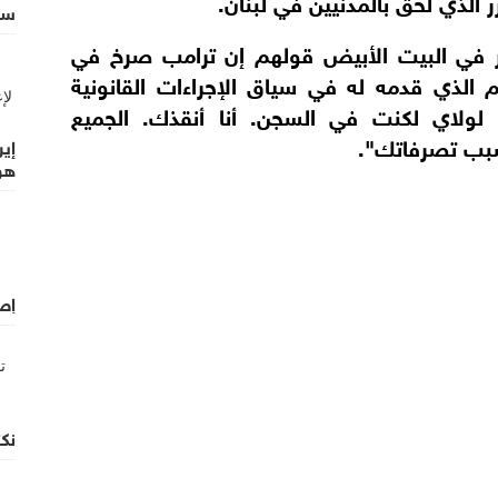
 الذي لحق بالمدنيين في لبنان.
سي
في البيت الأبيض قولهم إن ترامب صرخ في
عم الذي قدمه له في سياق الإجراءات القانونية
 لولاي لكنت في السجن. أنا أنقذك. الجميع
سبب تصرفاتك".
إي
هو
إص
نكت