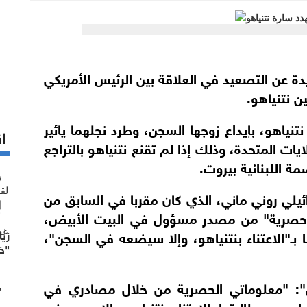
ة عن التصعيد في العلاقة بين الرئيس الأمريكي
ن نتنياهو.
ياهو، بإيداع زوجها السجن، وطرد نجلهما يائير
اق
ات المتحدة، وذلك إذا لم تقنع نتنياهو بالتراجع
ة اللبنانية بيروت.
ئيلي روني ماني، الذي كان مقربا في السابق من
ت حصرية" من مصدر مسؤول في البيت الأبيض،
 بـ"الاعتناء بنتنياهو، وإلا سيضعه في السجن"،
زيا
"خ
: "معلوماتي الحصرية من خلال مصادري في
هو، ومطالبتها بالاعتناء بنتنياهو وإلا سيسجنه،