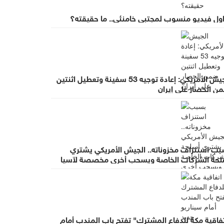
اول فيديو منسوب لمجتبى خامنئي.. ما حقيقته؟
الجيش الأمريكي: إعادة توجيه 53 سفينة وتعطيل اثنتين
ن الحصار على إيران
بب استنزاف مخزوناته.. الجيش الأمريكي يشتري
لحة الشركات الخاصة ويسحب أخرى مخصصة لآسيا
روبا
فاقية مكة للدفاع المشترك" تفتح باب المندب أمام