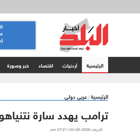
تنفيذي
انجاز كبير 7,4مليون
ال
أمين
دينار صافي ارباح
مو
 رضا
شركة الأسواق
(س
د جائزة
الحرة الأردنية خلال
التأمين
النصف الاول من عام 2026
الرئيسية
أردنيات
اقتصاد
خبر وصورة
الرئيسية
عربي دولي
/
ترامب يهدد سارة نتنياهو
الأربعاء-2026-06-03 | 07:21 pm