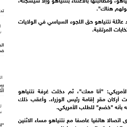
صولهم هناك".
تد
عائلة نتنياهو حق اللجوء السياسي في الولايات
ابات المرتقبة.
ضم
بس
لأمريكي: "أنا معك"، ثم دخلت غرفة نتنياهو
أس
وأو
ركان مقر إقامة رئيس الوزراء. وأعقب ذلك
له بأنه "خضع" للطلب الأمريكي.
 اتصالا هاتفيا عاصفا مع نتنياهو مساء الاثنين
"ات