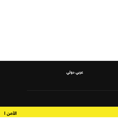
عربي دولي
حريق في منشأة تابعة لأرامكو بجيزان في السعودية فجر اليوم
"الأمن السيب