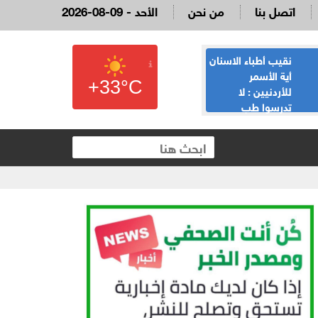
اتصل بنا
من نحن
2026-08-09 - الأحد
نقيب أطباء الاسنان
القاضي السابق
أية الأسمر
لؤي عبيدات :لا
+33°C
للأردنيين : لا
تدعوني لمناسبة
تدرسوا طب
يحضرها نائب وقع
الاسنان، لدينا 13,354 طبيب
على الملكية العقارية
والفائض يصل لـ100%، و5 الاف لا