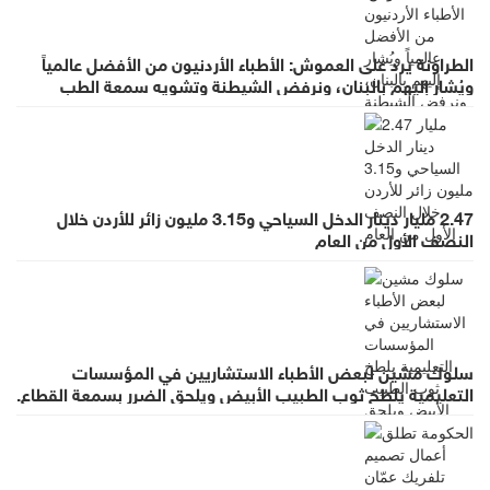
الطراونة يرد على العموش: الأطباء الأردنيون من الأفضل عالمياً
ويُشار إليهم بالبنان، ونرفض الشيطنة وتشويه سمعة الطب
بالعموميات
2.47 مليار دينار الدخل السياحي و3.15 مليون زائر للأردن خلال
النصف الأول من العام
سلوك مشين لبعض الأطباء الاستشاريين في المؤسسات
التعليمية يلطخ ثوب الطبيب الأبيض ويلحق الضرر بسمعة القطاع.