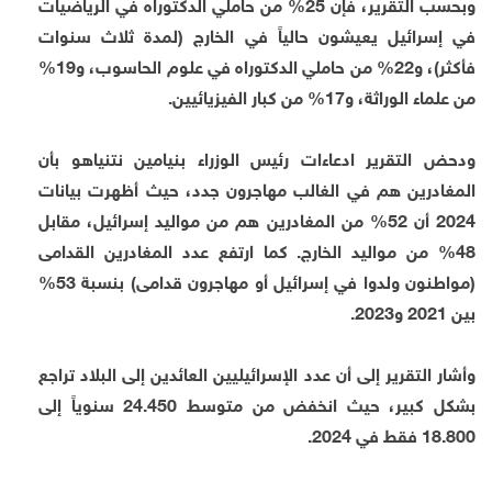
وبحسب التقرير، فإن 25% من حاملي الدكتوراه في الرياضيات
في إسرائيل يعيشون حالياً في الخارج (لمدة ثلاث سنوات
فأكثر)، و22% من حاملي الدكتوراه في علوم الحاسوب، و19%
من علماء الوراثة، و17% من كبار الفيزيائيين.
ودحض التقرير ادعاءات رئيس الوزراء بنيامين نتنياهو بأن
المغادرين هم في الغالب مهاجرون جدد، حيث أظهرت بيانات
2024 أن 52% من المغادرين هم من مواليد إسرائيل، مقابل
48% من مواليد الخارج. كما ارتفع عدد المغادرين القدامى
(مواطنون ولدوا في إسرائيل أو مهاجرون قدامى) بنسبة 53%
بين 2021 و2023.
وأشار التقرير إلى أن عدد الإسرائيليين العائدين إلى البلاد تراجع
بشكل كبير، حيث انخفض من متوسط 24.450 سنوياً إلى
18.800 فقط في 2024.