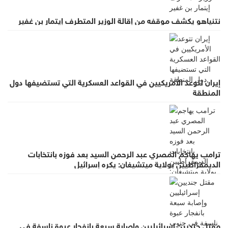
نتنياهو يكشف موقفه من إقالة الوزير المتطرف إيتمار بن غفير
إيران تتوعد الأمريكيين في القواعد العسكرية التي تستضيفها دول
المنطقة
ترامب يهاجم المصري عبد الرحمن السيد بعد فوزه بانتخابات
الديمقراطيين بولاية ميتشيغان: يكره إسرائيل
مقتل جنديين إسرائيليين وإصابة سبعة بانفجار عبوة ناسفة في