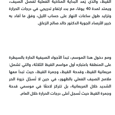
القيظ، والذي يُعد البداية المناخية الفعلية لفصل الصيف،
ويمتد لمدة 40 يومًا، مع بدء ارتفاع تدريجي في درجات الحرارة
وتزايد طول ساعات النهار على حساب الليل، وفق ما أفاد به
خبير الأرصاد الجوية الدكتور خالد صالح الزعاق.
ومع دخول هذا الموسم، تبدأ الأجواء الصيفية الحارة بالسيطرة
على المنطقة باعتباره أول مواسم القيظ الثلاثة، والتي تشمل:
مربعانية القيظ، وقدحة القيظ، وجمرة القيظ، حيث تبدأ معها
ملامح الصيف الفعلي بالظهور، في حين لا تُسجَّل ذروة الحر
الشديد خلال المربعانية، بل تتركز لاحقًا في موسمي قدحة
وجمرة القيظ حيث تُسجل أعلى درجات الحرارة خلال العام.