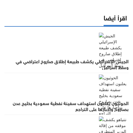
اقرأ أيضا
الجيش الإسرائيلي يكشف طبيعة إطلاق صاروخ اعتراضي في
وسط إسرائيل
الحوثيون يعلنون استهداف سفينة نفطية سعودية بخليج عدن
بصاروخ وإجبارها على التراجع