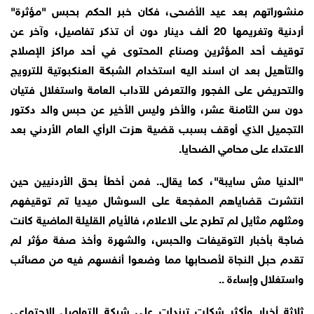
منشوراتهم بعد عيد الأضحى، فكان خبر الحكم بحبس "مؤثرة"
أردنية وتغريمها 20 ألف دينار دون أن تذكر تفاصيل، وآخر عن
توقيف أحد المؤثرين وصناع المحتوى في أحد مراكز الإصلاح
والتأهيل بعد ان اسند اليه استخدام الشبكة العنكبوتية للترويج
والتحريض على الفجور والتعرض للآداب العامة واستغلال فتيان
دون سن الثامنة عشر، والأخر وليس الأخير عن حبس والد دكتور
التجميل الذي أوقف بسبب قضية هزت الرأي العام الأردني بعد
الاعتداء على محامي الضحايا.
"الدنيا مش سايبة"، كما يقال.. فمن أخطأ بحق الأردنيين حين
انتشرت قضاياهم المفجعة على السوشال ميديا تم توقيفهم
ومثلهم مثايل لم تطرح على الاعلام، فالأيام القليلة الماضية كانت
ضاجة بأخبار التوقيفات والحبس، والشهرة وأخذ صفة مؤثر لم
تقدم حبل النجاة لأصحابها مما وضعوا أنفسهم فيه من مصائب
واستغلال وإساءة ..
ثلاثة أخبار وأكثر شكلت ترندات على شبكة التواصل الاجتماعي