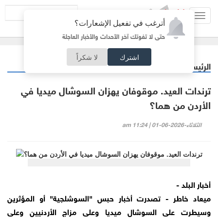
Toggl
أترغب في تفعيل الإشعارات؟
navig
حتى لا تفوتك آخر الأحداث والأخبار العاجلة
اشترك
لا شكراً
الرئيسية
أردنيات
/
ترندات العيد. موقوفان يهزان السوشال ميديا في
الأردن من هما؟
الثلاثاء-2026-06-01 | 11:24 am
أخبار البلد -
ميعاد خاطر - تصدرت أخبار حبس "السوشلجية" أو المؤثرين
وسيطرت على السوشال ميديا وعلى مزاج الأردنيين وعلى