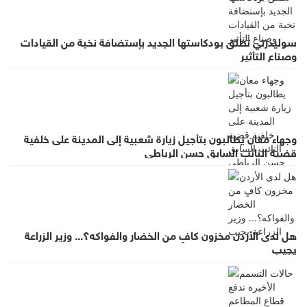
سوليدرتي تطلق بودكاستها الجديد بإستضافة نخبة من القيادات
وصناع التأثير
وجهاء معان يطالبون بتأجيل زيارة شعبية إلى المدينة على خلفية
قضية النائب السابق حسن الرياطي
هل لدى الأردن مخزون كافٍ من الخضار والفواكه؟... وزير الزراعة
يجيب