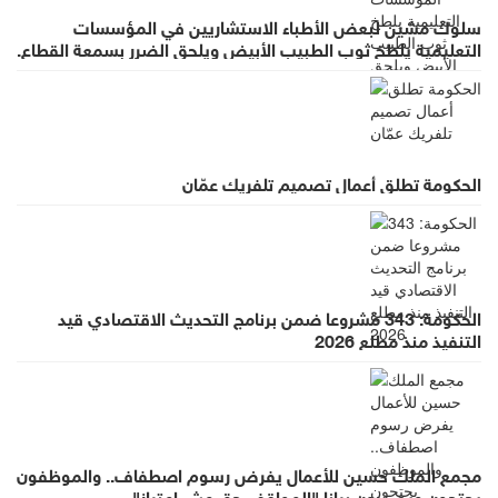
سلوك مشين لبعض الأطباء الاستشاريين في المؤسسات
التعليمية يلطخ ثوب الطبيب الأبيض ويلحق الضرر بسمعة القطاع.
الحكومة تطلق أعمال تصميم تلفريك عمّان
الحكومة: 343 مشروعا ضمن برنامج التحديث الاقتصادي قيد
التنفيذ منذ مطلع 2026
مجمع الملك حسين للأعمال يفرض رسوم اصطفاف.. والموظفون
يحتجون ويصدرون بيانا "المواقف حق مش امتياز"