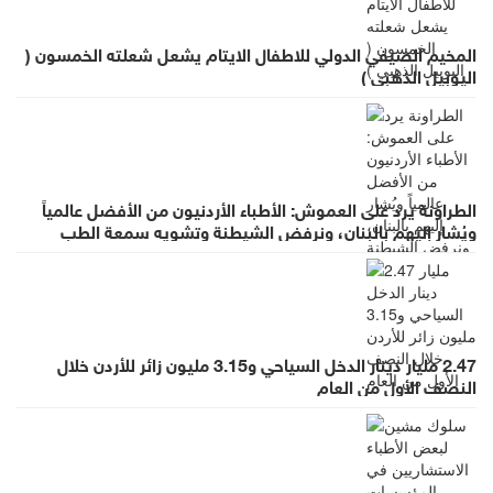
المخيم الصيفي الدولي للاطفال الايتام يشعل شعلته الخمسون (
اليوبيل الذهبي )
الطراونة يرد على العموش: الأطباء الأردنيون من الأفضل عالمياً
ويُشار إليهم بالبنان، ونرفض الشيطنة وتشويه سمعة الطب
بالعموميات
2.47 مليار دينار الدخل السياحي و3.15 مليون زائر للأردن خلال
النصف الأول من العام