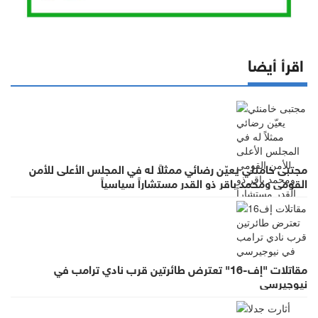
اقرأ أيضا
مجتبى خامنئي يعيّن رضائي ممثلاً له في المجلس الأعلى للأمن
القومي ومحمد باقر ذو القدر مستشاراً سياسياً
مقاتلات "إف-16" تعترض طائرتين قرب نادي ترامب في
نيوجيرسي