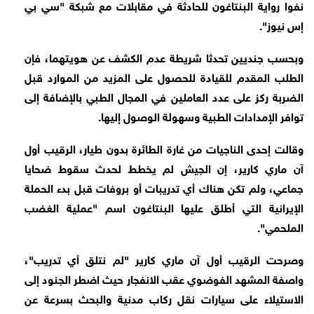
نفوا رواية البنتاغون للحادثة في مقابلات مع شبكة "سي بي
إس نيوز".
وبحسب جنديين تحدثا شريطة عدم الكشف عن هويتهما، فإن
الطلب المقدم للقيادة للحصول على المزيد من الموارد قبل
الضربة ركز على عدد العاملين في المجال الطبي بالإضافة إلى
توافر الإمدادات الطبية وسهولة الوصول إليها.
وقالت إحدى الناجيات من غارة الطائرة بدون طيار، الرقيب أول
آن ماري كارير، إن الجيش لم يخطط لحدث سقوط ضحايا
جماعي، ولم تكن هناك أي تدريبات أو بروفات قبل بدء الحملة
الإيرانية التي أطلق عليها البنتاغون اسم "عملية الغضب
الملحمي".
وصرحت الرقيب أول آن ماري كارير "لم نتلق أي تدريب"،
واصفة المشهد الفوضوي عقب الانفجار حيث اضطر الجنود إلى
الاستيلاء على سيارات نقل ركاب مدنية والبحث بسرعة عن