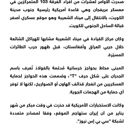
صدرت الأوامر لعشرات من أفراد الفرقة 103 المتمركزين في
معسكر عريفجان وهي قاعدة أمريكية رئيسية جنوب مدينة
الكويت، بالانتقال إلى ميناء الشعيبة وهو موقع عسكري أصغر
قبالة الساحل الجنوبي للكويت.
وكان مركز القيادة في ميناء الشعيبة مشابها للهياكل الشائعة
خلال حربي العراق وأفغانستان، قبل ظهور حرب الطائرات
المسيّرة.
المبنى محاط بحواجز خرسانية مُدعّمة بالفولاذ تُعرف باسم
الجدران على شكل حرف "T"، وصُممت هذه الحواجز لحماية
العسكريين من انفجار قذائف الهاون أو الصواريخ، لكنها لا توفر
أي حماية من الهجمات الجوية.
وكانت الاستخبارات الأمريكية قد حذرت في وقت مبكر من شهر
يناير من أن إيران ستهاجم الموقع، وفقا لمصادر متعددة
لشبكة "سي بي إس نيوز".