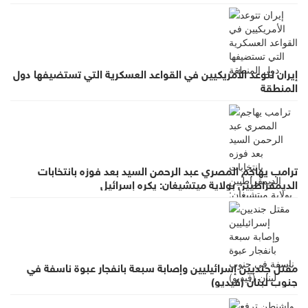
إيران تتوعد الأمريكيين في القواعد العسكرية التي تستضيفها دول
المنطقة
ترامب يهاجم المصري عبد الرحمن السيد بعد فوزه بانتخابات
الديمقراطيين بولاية ميتشيغان: يكره إسرائيل
مقتل جنديين إسرائيليين وإصابة سبعة بانفجار عبوة ناسفة في
جنوب لبنان (فيديو)