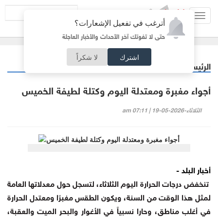
Toggl
أترغب في تفعيل الإشعارات؟
navig
حتى لا تفوتك آخر الأحداث والأخبار العاجلة
اشترك
لا شكراً
الرئيسية
أردنيات
/
أجواء مغبرة ومعتدلة اليوم وكتلة لطيفة الخميس
الثلاثاء-2026-05-19 | 07:11 am
أخبار البلد -
تنخفض درجات الحرارة اليوم الثلاثاء، لتسجل حول معدلاتها العامة
لمثل هذا الوقت من السنة، ويكون الطقس مغبرًا ومعتدل الحرارة
في أغلب مناطق، وحارا نسبياً في الأغوار والبحر الميت والعقبة،