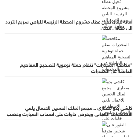
أمانة عمّان تُحيل عطاء مشروع المحطة الرئيسة للباص سريع التردد
إلى مقاول محلي
"مكافحة المخدرات" تنظم حملة توعوية لتصحيح المفاهيم
الخاطئة عن المخدرات
كلشي بدو مصاري ...مجمع الملك الحسين للاعمال يلغي
الاصطفاف المجاني ويفرض خاوات على اصحاب السيارت وغضب
واسع لقرار يطرد الاستثمار