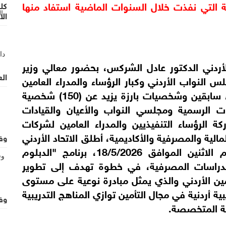
التدريب والتأهيل المهني و البرامج التدريبية التي نفذت خلال السنوات الماضية استفاد منها 
كل
ال
وغ
تحت رعاية معالي محافظ البنك المركزي الأردني الدكتور عادل الشركس، بحضور معالي وزير 
الع
العدل الأكرم وبحضور نوعي من السادة مجلس النواب الأردني وكبار الرؤساء والمدراء العامين 
للمؤسسات الاقتصادية في المملكة ووزراء سابقين وشخصيات بارزة يزيد عن (150) شخصية 
قيادية يمثلون نخبة من ممثلي المؤسسات الرسمية ومجلسي النواب والأعيان والقيادات 
الاقتصادية والتأمينية في المملكة وبمشاركة الرؤساء التنفيذيين والمدراء العامين لشركات 
التأمين، إلى جانب ممثلين عن المؤسسات المالية والمصرفية والأكاديمية، أطلق الاتحاد الأردني 
وف
لشركات التأمين في "بيت التأمين"، اليوم الاثنين الموافق 18/5/2026، برنامج "الدبلوم 
المهني في التأمين" بالتعاون مع معهد الدراسات المصرفية، في خطوة تهدف إلى تطوير 
الكفاءات المهنية وتعزيز تنافسية قطاع التأمين الأردني والذي يمثل مبادرة نوعية على مستوى 
المنطقة العربية تهدف الى إعداد مناهج تدريبية أردنية في مجال التأمين توازي المناهج التدريبية 
وفيا
مية المتخصصة.