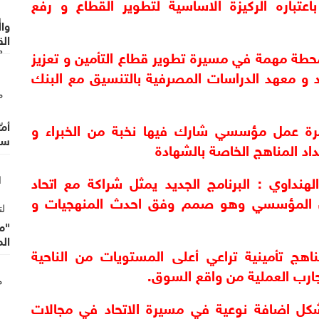
باهمية الاستثمار في رأس مال البشري باعتباره الركيزة الاساسية لتطوير القطاع و رفع 
وا
الق
-المهندس سميرات : شهادة التامين تمثل محطة مهمة في مسيرة تطوير قطاع التأمين و تعزيز 
وال
كفاءة العاملين و هو ثمرة تعاون بين الاتحاد و معهد الدراسات المصرفية بالتنسيق مع البنك 
أما
- المهندس سميرات : الدبلوم المهني ثمرة عمل مؤسسي شارك فيها نخبة من الخبراء و 
سر
- مدير معهد الدراسات المصرفية رياض الهنداوي : البرنامج الجديد يمثل شراكة مع اتحاد 
شركات التأمين و هو نموذج ناجح للتعاون المؤسسي وهو صمم وفق احدث المنهجيات و 
"م
ال
- الدكتور علي الوزني : نسعى لتقديم مناهج تأمينية تراعي أعلى المستويات من الناحية 
تجارب العملية من واقع السوق.
- الدكتور مؤيد الكلوب : هذا المشروع يشكل اضافة نوعية في مسيرة الاتحاد في مجالات 