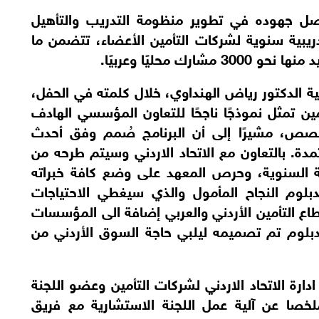
وأضاف المهندس سميرات أن الاتحاد يواصل جهوده في تطوير منظومة التدريب والتأهيل 
المهني، لافتًا إلى أن الاتحاد يعتمد خطة تدريبية سنوية لشركات التأمين الأعضاء، تتضمن ما 
من جهته، أكد مدير معهد الدراسات المصرفية الدكتور رياض الهنداوي، خلال كلمته في الحفل، 
أن الشراكة مع الاتحاد الأردني لشركات التأمين تمثل نموذجًا ناجحًا للتعاون المؤسسي الهادف 
إلى تطوير التعليم والتدريب المهني المتخصص، مشيرًا إلى أن البرنامج صُمم وفق أحدث 
المنهجيات التدريبية والمعايير المهنية المعتمدة. بالتعاون مع الاتحاد الاردني وسيتم طرحه من 
خلال الاتحاد والمعهد ضمن الخطة التدريبية السنوية، وحرص المعهد على وضع كافة خبراته 
والتسهيلات المتوفرة فيه لتحقيق هذا الدبلوم النجاح المأمول والذي سيغطي الاحتياجات 
التدريبية لشريحة واسعة من العاملين في قطاع التأمين الأردني والعربي إضافة الى المؤسسات 
المالية من بنوك وغيرها، سيما وأن هذا الدبلوم تم تصميمه ليلبي حاجة السوق الأردني من 
 كما قدم الدكتور علي الوزني عضو مجلس ادارة الاتحاد الاردني لشركات التأمين وعضو اللجنة 
الاستشارية للدبلوم المهني في التأمين ملخصا عن آلية عمل اللجنة الاستشارية مع فريق 