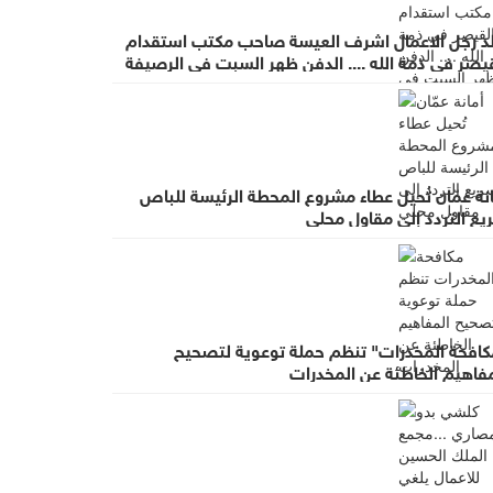
لد رجل الاعمال اشرف العيسة صاحب مكتب استقدام
يصر في ذمة الله .... الدفن ظهر السبت في الرصيفة
عزاء في ديوان صانور بحي الرشيد
نة عمّان تُحيل عطاء مشروع المحطة الرئيسة للباص
يع التردد إلى مقاول محلي
كافحة المخدرات" تنظم حملة توعوية لتصحيح
مفاهيم الخاطئة عن المخدرات