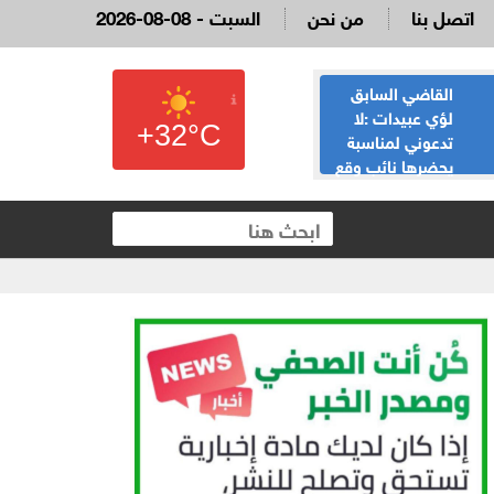
اتصل بنا
من نحن
2026-08-08 - السبت
القاضي السابق
الحياصات ينفي
لؤي عبيدات :لا
صحة انباء صدور
+32°C
تدعوني لمناسبة
نتائج الثانوية العامة
يحضرها نائب وقع
غدا الخميس
 العقارية