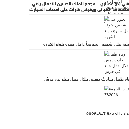
شي بدو مصاري ...مجمع الملك الحسين للاعمال يلغي
اصطفاف المجاني ويفرض خاوات على اصحاب السيارت
ضب واسع لقرار يطرد الاستثمار
ثور على شخص متوفياً داخل حفرة بلواء الكورة
اة طفل بحادث دهس خلال حفل حناء في جرش
ت الجمعة 7-8-2026