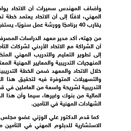
يقارب 40 برنامجًا وورشة عمل سنويًا، يستفيد منها نحو 3000 مشارك محليًا وعربيًا.
الشهادات المهنية في التأمين.