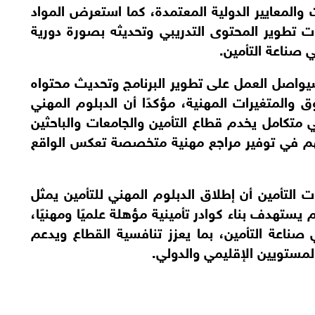
للعاملين في القطاع وفق أفضل الممارسات والمعايير الدولية المعتمدة، كما استعرض المواد 
العلمية التي تتضمنها المرحلة الأولى، وآليات تطوير المحتوى التدريبي وتحديثه بصورة دورية 
 صناعة التأمين.
وأشار الدكتور مؤيد الكلوب إلى أن الاتحاد سيواصل العمل على تطوير البرنامج وتحديث محتواه 
بشكل دوري بما ينسجم مع احتياجات السوق والمتغيرات المهنية، مؤكدًا أن الدبلوم المهني 
للتأمين سيكون نواة لمشروع معرفي ومهني متكامل يخدم قطاع التأمين والجامعات والباحثين 
والطلبة في الأردن والمنطقة العربية، ويسهم في توفير مراجع مهنية متخصصة تعكس الواقع 
وفي ختام الحفل، أكد الاتحاد الأردني لشركات التأمين أن إطلاق الدبلوم المهني للتأمين يمثل 
خطوة استراتيجية ضمن مسار تطوير مستدام يستهدف بناء كوادر تأمينية مؤهلة علميًا ومهنيًا، 
قادرة على مواكبة التطورات المتسارعة في صناعة التأمين، بما يعزز تنافسية القطاع ويدعم 
المستويين الإقليمي والدولي.