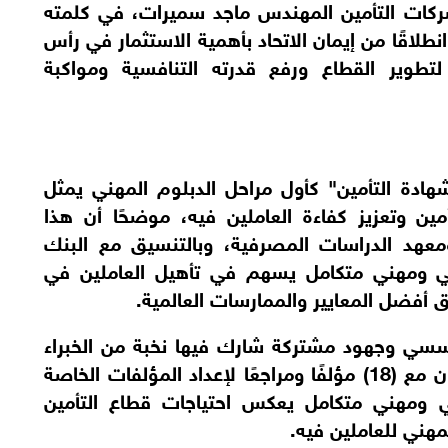
 وأكد رئيس مجلس إدارة الاتحاد الأردني لشركات التأمين المهندس ماجد سميرات، في كلمته 
خلال الحفل، أن برنامج الدبلوم المهني يأتي انطلاقًا من إيمان الاتحاد بأهمية الاستثمار في رأس 
المال البشري باعتباره الركيزة الأساسية لتطوير القطاع ورفع قدرته التنافسية ومواكبة 
وأشار المهندس سميرات إلى أن إطلاق "شهادة التأمين" كأول مراحل الدبلوم المهني يمثل 
محطة مهمة في مسيرة تطوير قطاع التأمين وتعزيز كفاءة العاملين فيه، موضحًا أن هذا 
البرنامج جاء ثمرة تعاون بنّاء بين الاتحاد ومعهد الدراسات المصرفية، وبالتنسيق مع البنك 
المركزي الأردني، بهدف توفير مسار تدريبي ومهني متكامل يسهم في تأهيل العاملين في 
ق أفضل المعايير والممارسات العالمية.
كما أكد أن هذا الإنجاز يمثل ثمرة عمل مؤسسي وجهود مشتركة شارك فيها نخبة من الخبراء 
والأكاديميين والمتخصصين، حيث تم التعاون مع (18) مؤلفًا ومراجعًا لإعداد المؤلفات الخاصة 
بالشهادة، بما يضمن تقديم محتوى علمي ومهني متكامل يعكس احتياجات قطاع التأمين 
مهني للعاملين فيه.