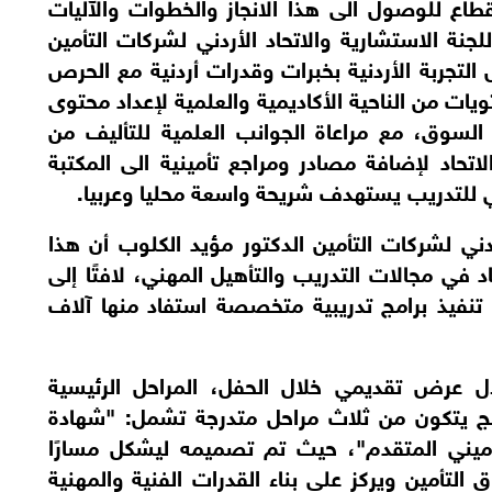
المؤلفين من الأكاديميين والمهنيين في القطاع للوصول الى هذا الانجاز والخطوات والآليات 
التي مرت بها عملية إعداد المناهج ورؤية اللجنة الاستشارية والاتحاد الأردني لشركات التأمين 
لرسم مستقبل التدريب المهني الذي يعكس التجربة الأردنية بخبرات وقدرات أردنية مع الحرص 
على تقديم مناهج تأمينية تراعي أعلى المستويات من الناحية الأكاديمية والعلمية لإعداد محتوى 
مهني يركز على التجارب العملية من واقع السوق، مع مراعاة الجوانب العلمية للتأليف من 
توثيق وحوكمة وشفافية، في اطار سعي الاتحاد لإضافة مصادر ومراجع تأمينية الى المكتبة 
ني للتدريب يستهدف شريحة واسعة محليا وعربيا.
من جانبه، أكد الرئيس التنفيذي للاتحاد الأردني لشركات التأمين الدكتور مؤيد الكلوب أن هذا 
المشروع يشكل إضافة نوعية لمسيرة الاتحاد في مجالات التدريب والتأهيل المهني، لافتًا إلى 
أن الاتحاد نجح خلال السنوات الماضية في تنفيذ برامج تدريبية متخصصة استفاد منها آلاف 
واستعرض الدكتور مؤيد الكلوب، من خلال عرض تقديمي خلال الحفل، المراحل الرئيسية 
للدبلوم المهني للتأمين، موضحًا أن البرنامج يتكون من ثلاث مراحل متدرجة تشمل: "شهادة 
التأمين"، و"دبلوم التأمين"، و"الدبلوم التأميني المتقدم"، حيث تم تصميمه ليشكل مسارًا 
تدريبيًا ومهنيًا متكاملًا يواكب احتياجات سوق التأمين ويركز على بناء القدرات الفنية والمهنية 