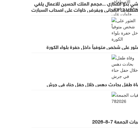
شي بدو مصاري ...مجمع الملك الحسين للاعمال يلغي
اصطفاف المجاني ويفرض خاوات على اصحاب السيارت
ضب واسع لقرار يطرد الاستثمار
ثور على شخص متوفياً داخل حفرة بلواء الكورة
اة طفل بحادث دهس خلال حفل حناء في جرش
ت الجمعة 7-8-2026