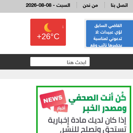
اتصل بنا
من نحن
2026-08-08 - السبت
القاضي السابق
الحياصات ينفي
لؤي عبيدات :لا
صحة انباء صدور
+26°C
تدعوني لمناسبة
نتائج الثانوية العامة
يحضرها نائب وقع
غدا الخميس
 العقارية