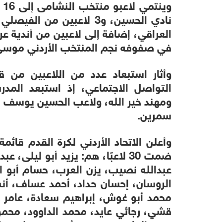
نادي الحسين، و3 لاعبين من
العراقي، إضافة إلى لاعبين من أندية عرب
في صفوفه نجم المنتخب الأردني موسى
وأثار استبعاد عدد من اللاعبين من 
التواصل الاجتماعي، إذ استبعد المد
ومهند خير الله، ولاعب الحسين يوسف أ
سمرين.
ضمت 30 لاعبًا، هم: يزيد أبو ليلى
عبدالله نصيب، يزن العرب، حسام أبو ا
الروسان، إحسان حداد، أحمد عساف، أ
محمد أبو غوش، إبراهيم سعادة، عامر ج
قشي، رجائي عايد، محمد الداوود، محم