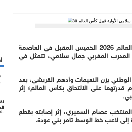
يبدأ منتخب النشامى تحضيراته لكأس العالم 2026 الخميس المقبل في العاصمة
المدرب المغربي جمال سلامي، تتمثل في
اق
لوطني يزن النعيمات وأدهم القريشي، بعد
قدرتهما على الالتحاق بكأس العالم؛ إثر
بي.
نق
الم
لمنتخب عصام السميري، إثر إصابته بقطع
ال
 إلى لاعب خط الوسط تامر بني عودة.