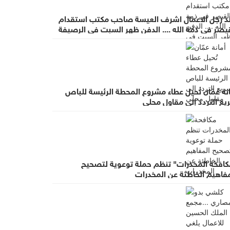
لد رجل الاعمال اشرف العيسة صاحب مكتب استقدام
يصر في ذمة الله .... الدفن ظهر السبت في الرصيفة
عزاء في ديوان صانور بحي الرشيد
نة عمّان تُحيل عطاء مشروع المحطة الرئيسة للباص
يع التردد إلى مقاول محلي
كافحة المخدرات" تنظم حملة توعوية لتصحيح
مفاهيم الخاطئة عن المخدرات