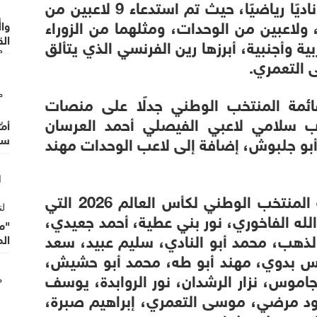
وينتمي لاعبو منتخب النشامى إلى 16 ناديًا رياضيًا، حيث تم استدعاء 9 لاعبين من
 الفيصلي، ولاعبين من الوحدات، ومثلهما من الزوراء
وا
الق
ية وأجنبية، أبرزها رين الفرنسي الذي يتألق
وال
 التعمري.
قائمة المنتخب الوطني جدلًا على منصات
رب سلامي لاعبي الفيصلي أحمد العرسان
أما
بو جلبوش، إضافة إلى لاعب الوحدات مهند
سر
وأعلن الاتحاد الأردني لكرة القدم قائمة المنتخب الوطني لكأس العالم 2026 التي
، عبدالله الفاخوري، نور بني عطية، أحمد جعيدي،
"م
لذهب، محمد أبو النادي، سليم عبيد، سعد
ال
نس بدوي، مهند أبو طه، محمد أبو حشيش،
اموس، نزار الرشدان، نور الروابدة، يوسف
ود مرضي، موسى التعمري، إبراهيم صبرة،