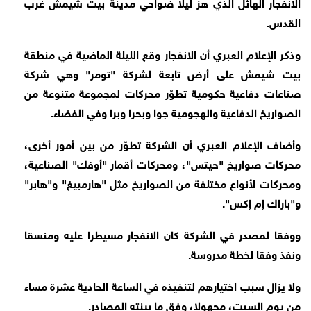
الانفجار الهائل الذي هز ليلا ضواحي مدينة بيت شيمش غرب
القدس.
وذكر الإعلام العبري أن الانفجار وقع الليلة الماضية في منطقة
بيت شيمش على أرض تابعة لشركة "تومر" وهي شركة
صناعات دفاعية حكومية تطوّر محركات لمجموعة متنوعة من
الصواريخ الدفاعية والهجومية جوا وبحرا وبرا وفي الفضاء.
وأضاف الإعلام العبري أن الشركة تطوّر من بين أمور أخرى،
محركات صواريخ "حيتس"، ومحركات أقمار "أوفك" الصناعية،
ومحركات لأنواع مختلفة من الصواريخ مثل "هارمبيغ" و"هابر"
و"باراك إم إكس".
ووفقا لمصدر في الشركة كان الانفجار مسيطرا عليه ومنسقا
ونفذ وفقا لخطة مدروسة.
ولا يزال سبب اختيارهم لتنفيذه في الساعة الحادية عشرة مساء
من يوم السبت، مجهولا، وفق ما بينته المصادر.