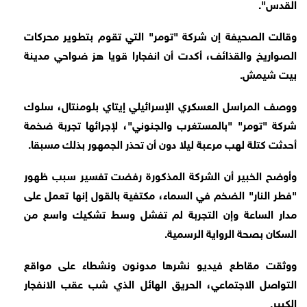
القدس".
وقالت الصحيفة إن شركة "تومر" التي تقوم بتطوير محركات
الصواريخ والقذائف، أكدت أن انفجارا قويا هز ضواحي مدينة
بيت شيمش.
ووصف المراسل العسكري الإسرائيلي إيتاي بلومنتال، سلوك
شركة "تومر" "بالمستغرب والجنوني"، لإجرائها تجربة ضخمة
أحدثت كتلة لهب مرعبة ليلا دون أن تحذر الجمهور بذلك مسبقا.
وأوضح الخبير أن الشركة المذكورة رفضت تفسير سبب ظهور
"فطر النار" الضخم في السماء، مكتفية بالقول إنها تعمل على
مدار الساعة وإن التجربة لم تفشل وسط تشكيك واسع من
السكان بصحة الرواية الرسمية.
ووثقت مقاطع فيديو نشرها مدونون ونشطاء على مواقع
التواصل الاجتماعي، الحريق الهائل الذي شب عقب الانفجار
الكبير.