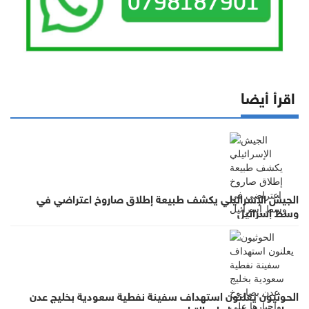
اقرأ أيضا
الجيش الإسرائيلي يكشف طبيعة إطلاق صاروخ اعتراضي في
وسط إسرائيل
الحوثيون يعلنون استهداف سفينة نفطية سعودية بخليج عدن
بصاروخ وإجبارها على التراجع