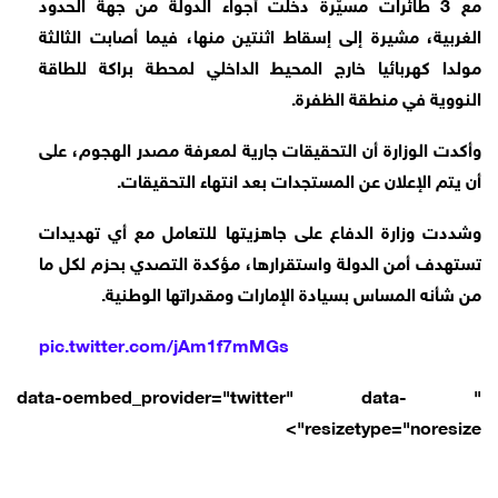
مع 3 طائرات مسيّرة دخلت أجواء الدولة من جهة الحدود
الغربية، مشيرة إلى إسقاط اثنتين منها، فيما أصابت الثالثة
مولدا كهربائيا خارج المحيط الداخلي لمحطة براكة للطاقة
النووية في منطقة الظفرة.
وأكدت الوزارة أن التحقيقات جارية لمعرفة مصدر الهجوم، على
أن يتم الإعلان عن المستجدات بعد انتهاء التحقيقات.
وشددت وزارة الدفاع على جاهزيتها للتعامل مع أي تهديدات
تستهدف أمن الدولة واستقرارها، مؤكدة التصدي بحزم لكل ما
من شأنه المساس بسيادة الإمارات ومقدراتها الوطنية.
pic.twitter.com/jAm1f7mMGs
" data-oembed_provider="twitter" data-
resizetype="noresize">