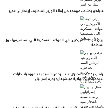
نتنياهو يكشف موقفه من إقالة الوزير المتطرف إيتمار بن غفير
إيران تتوعد الأمريكيين في القواعد العسكرية التي تستضيفها دول
المنطقة
ترامب يهاجم المصري عبد الرحمن السيد بعد فوزه بانتخابات
الديمقراطيين بولاية ميتشيغان: يكره إسرائيل
مقتل جنديين إسرائيليين وإصابة سبعة بانفجار عبوة ناسفة في