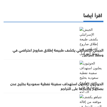
اقرأ أيضا
الجيش الإسرائيلي يكشف طبيعة إطلاق صاروخ اعتراضي في
وسط إسرائيل
الحوثيون يعلنون استهداف سفينة نفطية سعودية بخليج عدن
بصاروخ وإجبارها على التراجع